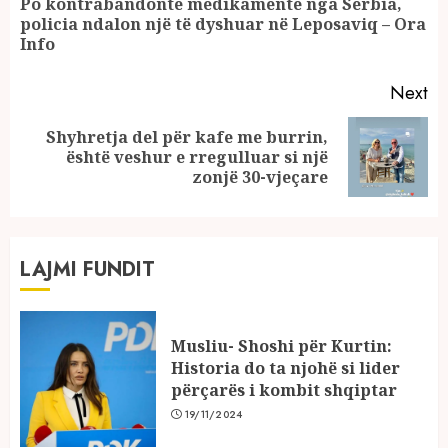
Reading
Po kontrabandonte medikamente nga Serbia,
Pr
policia ndalon një të dyshuar në Leposaviq – Ora
po
Info
Next
Shyhretja del për kafe me burrin,
Next
është veshur e rregulluar si një
post:
zonjë 30-vjeçare
LAJMI FUNDIT
Musliu- Shoshi për Kurtin:
Historia do ta njohë si lider
përçarës i kombit shqiptar
19/11/2024