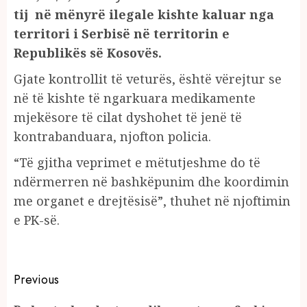
tij në mënyrë ilegale kishte kaluar nga
territori i Serbisë në territorin e
Republikës së Kosovës.
Gjate kontrollit të veturës, është vërejtur se
në të kishte të ngarkuara medikamente
mjekësore të cilat dyshohet të jenë të
kontrabanduara, njofton policia.
“Të gjitha veprimet e mëtutjeshme do të
ndërmerren në bashkëpunim dhe koordimin
me organet e drejtësisë”, thuhet në njoftimin
e PK-së.
Continue
Previous