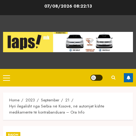
Skip
07/08/2026
08:22:13
to
content
Primary
Menu
Home
2023
September
21
Hyri ilegalisht nga Serbia në Kosovë, në automjet kishte
medikamente të kontrabanduara – Ora Info
RAJON