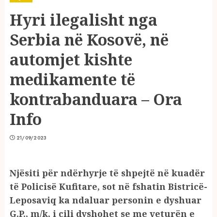
Hyri ilegalisht nga
Serbia në Kosovë, në
automjet kishte
medikamente të
kontrabanduara – Ora
Info
21/09/2023
Njësiti për ndërhyrje të shpejtë në kuadër
të Policisë Kufitare, sot në fshatin Bistricë-
Leposaviq ka ndaluar personin e dyshuar
G.P., m/k, i cili dyshohet se me veturën e