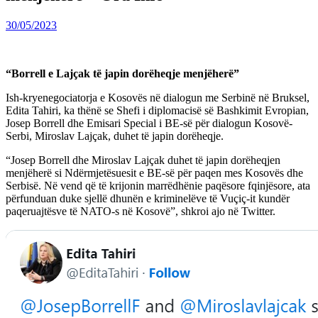
30/05/2023
“Borrell e Lajçak të japin dorëheqje menjëherë”
Ish-kryenegociatorja e Kosovës në dialogun me Serbinë në Bruksel,
Edita Tahiri, ka thënë se Shefi i diplomacisë së Bashkimit Evropian,
Josep Borrell dhe Emisari Special i BE-së për dialogun Kosovë-
Serbi, Miroslav Lajçak, duhet të japin dorëheqje.
“Josep Borrell dhe Miroslav Lajçak duhet të japin dorëheqjen
menjëherë si Ndërmjetësuesit e BE-së për paqen mes Kosovës dhe
Serbisë. Në vend që të krijonin marrëdhënie paqësore fqinjësore, ata
përfunduan duke sjellë dhunën e kriminelëve të Vuçiç-it kundër
paqeruajtësve të NATO-s në Kosovë”, shkroi ajo në Twitter.