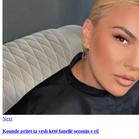
Next
Next
post:
Kounde pritet ta vesh këtë fanellë sezonin e ri!