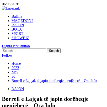
Skip
06/08/2026
to
content
Primary
Ballina
Menu
MAQEDONI
RAJON
BOTA
SPORT
SHOWBIZ
Light/Dark Button
Search
for:
Follow
Home
2023
May
30
Borrell e Lajçak të japin dorëheqje menjëherë – Ora Info
RAJON
Borrell e Lajçak të japin dorëheqje
menjëherë – Ora Info