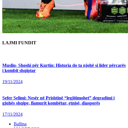
LAJMI FUNDIT
Musliu- Shoshi për Kurtin: Historia do ta njohë si lider përçarës
i kombit shqiptar
19/11/2024
Sefer Selimi: Nesër në Prishtinë “legjitimohet” degradimi i
gjuhës shqipe, flamurit kombëtar, etnisë, diasporës
17/11/2024
Ballina