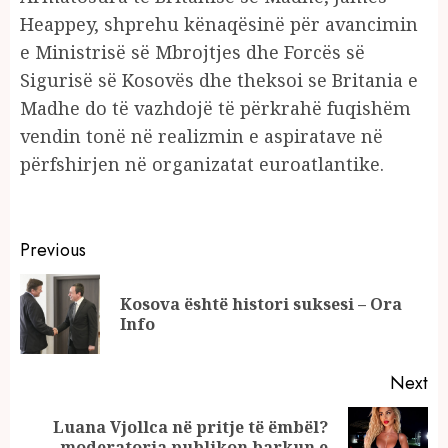
Heappey, shprehu kënaqësinë për avancimin
e Ministrisë së Mbrojtjes dhe Forcës së
Sigurisë së Kosovës dhe theksoi se Britania e
Madhe do të vazhdojë të përkrahë fuqishëm
vendin tonë në realizmin e aspiratave në
përfshirjen në organizatat euroatlantike.
Continue
Previous
Reading
Kosova është histori suksesi – Ora
Pr
Info
po
Next
Luana Vjollca në pritje të ëmbël?
Next
moderatorja publikon barkun e