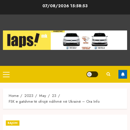
Skip
07/08/2026
15:58:53
to
content
Primary
Menu
Home
2023
May
23
FSK e gatshme të ofrojë ndihmë në Ukrainë – Ora Info
RAJON