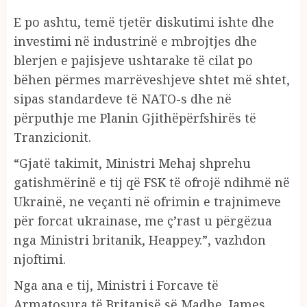
E po ashtu, temë tjetër diskutimi ishte dhe
investimi në industrinë e mbrojtjes dhe
blerjen e pajisjeve ushtarake të cilat po
bëhen përmes marrëveshjeve shtet më shtet,
sipas standardeve të NATO-s dhe në
përputhje me Planin Gjithëpërfshirës të
Tranzicionit.
“Gjatë takimit, Ministri Mehaj shprehu
gatishmërinë e tij që FSK të ofrojë ndihmë në
Ukrainë, ne veçanti në ofrimin e trajnimeve
për forcat ukrainase, me ç’rast u përgëzua
nga Ministri britanik, Heappey.”, vazhdon
njoftimi.
Nga ana e tij, Ministri i Forcave të
Armatosura të Britanisë së Madhe, James