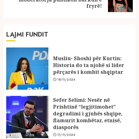
post:
fryrë!
LAJMI FUNDIT
Musliu- Shoshi për Kurtin:
Historia do ta njohë si lider
përçarës i kombit shqiptar
19/11/2024
Sefer Selimi: Nesër në
Prishtinë “legjitimohet”
degradimi i gjuhës shqipe,
flamurit kombëtar, etnisë,
diasporës
17/11/2024