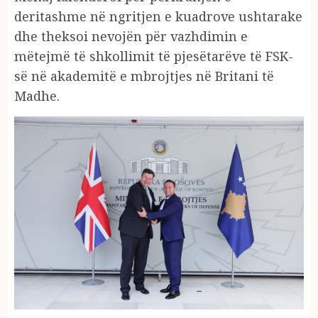
deritashme në ngritjen e kuadrove ushtarake
dhe theksoi nevojën për vazhdimin e
mëtejmë të shkollimit të pjesëtarëve të FSK-
së në akademitë e mbrojtjes në Britani të
Madhe.