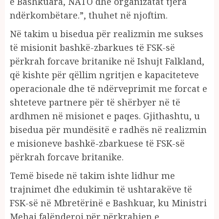
e Bashkuara, NATO dhe organizatat tjera
ndërkombëtare.”, thuhet në njoftim.
Në takim u bisedua për realizmin me sukses
të misionit bashkë-zbarkues të FSK-së
përkrah forcave britanike në Ishujt Falkland,
që kishte për qëllim ngritjen e kapaciteteve
operacionale dhe të ndërveprimit me forcat e
shteteve partnere për të shërbyer në të
ardhmen në misionet e paqes. Gjithashtu, u
bisedua për mundësitë e radhës në realizmin
e misioneve bashkë-zbarkuese të FSK-së
përkrah forcave britanike.
Temë bisede në takim ishte lidhur me
trajnimet dhe edukimin të ushtarakëve të
FSK-së në Mbretërinë e Bashkuar, ku Ministri
Mehaj falënderoi për përkrahjen e