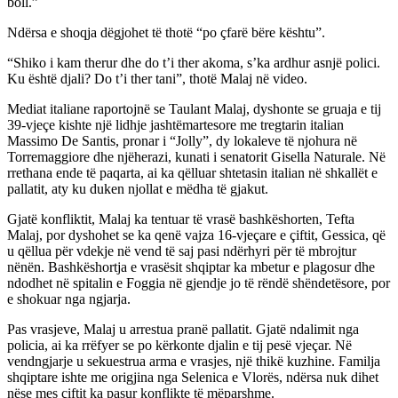
boll.”
Ndërsa e shoqja dëgjohet të thotë “po çfarë bëre kështu”.
“Shiko i kam therur dhe do t’i ther akoma, s’ka ardhur asnjë polici.
Ku është djali? Do t’i ther tani”, thotë Malaj në video.
Mediat italiane raportojnë se Taulant Malaj, dyshonte se gruaja e tij
39-vjeçe kishte një lidhje jashtëmartesore me tregtarin italian
Massimo De Santis, pronar i “Jolly”, dy lokaleve të njohura në
Torremaggiore dhe njëherazi, kunati i senatorit Gisella Naturale. Në
rrethana ende të paqarta, ai ka qëlluar shtetasin italian në shkallët e
pallatit, aty ku duken njollat e mëdha të gjakut.
Gjatë konfliktit, Malaj ka tentuar të vrasë bashkëshorten, Tefta
Malaj, por dyshohet se ka qenë vajza 16-vjeçare e çiftit, Gessica, që
u qëllua për vdekje në vend të saj pasi ndërhyri për të mbrojtur
nënën. Bashkëshortja e vrasësit shqiptar ka mbetur e plagosur dhe
ndodhet në spitalin e Foggia në gjendje jo të rëndë shëndetësore, por
e shokuar nga ngjarja.
Pas vrasjeve, Malaj u arrestua pranë pallatit. Gjatë ndalimit nga
policia, ai ka rrëfyer se po kërkonte djalin e tij pesë vjeçar. Në
vendngjarje u sekuestrua arma e vrasjes, një thikë kuzhine. Familja
shqiptare ishte me origjina nga Selenica e Vlorës, ndërsa nuk dihet
nëse mes çiftit ka pasur konflikte të mëparshme.