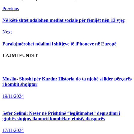
Continue
Previous
Previous
post:
Reading
Në këtë shtet ndalohen mediat sociale për fëmijët nën 13 vjeç
Next
Next
post:
Paralajmërohet ndalimi i shitjeve të iPhoneve në Europë
LAJMI FUNDIT
Musliu- Shoshi për Kurtin: Historia do ta njohë si lider përçarës
i kombit shqiptar
19/11/2024
Sefer Selimi: Nesër në Prishtinë “legjitimohet” degradimi i
gjuhës shqipe, flamurit kombëtar, etnisë, diasporës
17/11/2024