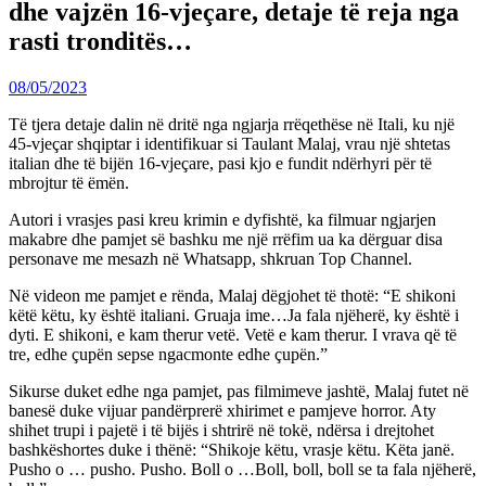
dhe vajzën 16-vjeçare, detaje të reja nga
rasti tronditës…
08/05/2023
Të tjera detaje dalin në dritë nga ngjarja rrëqethëse në Itali, ku një
45-vjeçar shqiptar i identifikuar si Taulant Malaj, vrau një shtetas
italian dhe të bijën 16-vjeçare, pasi kjo e fundit ndërhyri për të
mbrojtur të ëmën.
Autori i vrasjes pasi kreu krimin e dyfishtë, ka filmuar ngjarjen
makabre dhe pamjet së bashku me një rrëfim ua ka dërguar disa
personave me mesazh në Whatsapp, shkruan Top Channel.
Në videon me pamjet e rënda, Malaj dëgjohet të thotë: “E shikoni
këtë këtu, ky është italiani. Gruaja ime…Ja fala njëherë, ky është i
dyti. E shikoni, e kam therur vetë. Vetë e kam therur. I vrava që të
tre, edhe çupën sepse ngacmonte edhe çupën.”
Sikurse duket edhe nga pamjet, pas filmimeve jashtë, Malaj futet në
banesë duke vijuar pandërprerë xhirimet e pamjeve horror. Aty
shihet trupi i pajetë i të bijës i shtrirë në tokë, ndërsa i drejtohet
bashkëshortes duke i thënë: “Shikoje këtu, vrasje këtu. Këta janë.
Pusho o … pusho. Pusho. Boll o …Boll, boll, boll se ta fala njëherë,