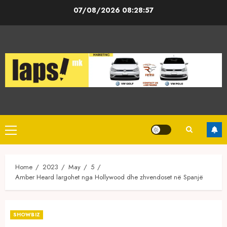
Skip
07/08/2026
08:28:57
to
content
Primary
Menu
Home
2023
May
5
Amber Heard largohet nga Hollywood dhe zhvendoset në Spanjë
SHOWBIZ