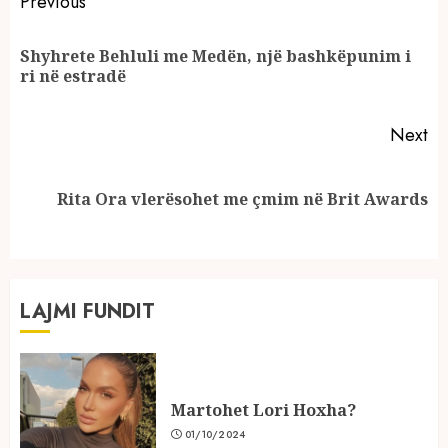
Continue
Previous
Reading
Shyhrete Behluli me Medën, një bashkëpunim i
Pr
ri në estradë
po
Next
Next
Rita Ora vlerësohet me çmim në Brit Awards
post:
LAJMI FUNDIT
Martohet Lori Hoxha?
01/10/2024