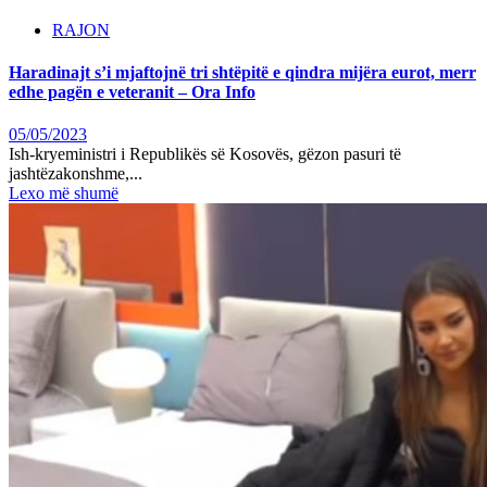
RAJON
Haradinajt s’i mjaftojnë tri shtëpitë e qindra mijëra eurot, merr
edhe pagën e veteranit – Ora Info
05/05/2023
Ish-kryeministri i Republikës së Kosovës, gëzon pasuri të
jashtëzakonshme,...
Lexo më shumë