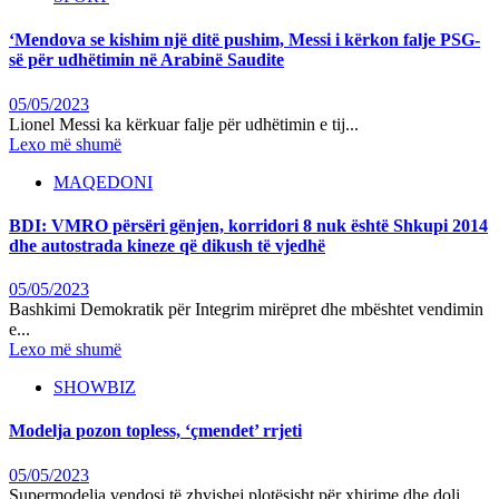
‘Mendova se kishim një ditë pushim, Messi i kërkon falje PSG-
së për udhëtimin në Arabinë Saudite
05/05/2023
Lionel Messi ka kërkuar falje për udhëtimin e tij...
Lexo më shumë
MAQEDONI
BDI: VMRO përsëri gënjen, korridori 8 nuk është Shkupi 2014
dhe autostrada kineze që dikush të vjedhë
05/05/2023
Bashkimi Demokratik për Integrim mirëpret dhe mbështet vendimin
e...
Lexo më shumë
SHOWBIZ
Modelja pozon topless, ‘çmendet’ rrjeti
05/05/2023
Supermodelja vendosi të zhvishej plotësisht për xhirime dhe doli...