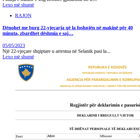
Lexo më shumë
RAJON
Dënohet me burg 22-vjeçarja që la foshnjën në makinë për 40
minuta, zbardhet dëshmia e saj…
05/05/2023
Një 22-vjeçare shqiptare u arrestua në Selanik pasi la...
Lexo më shumë