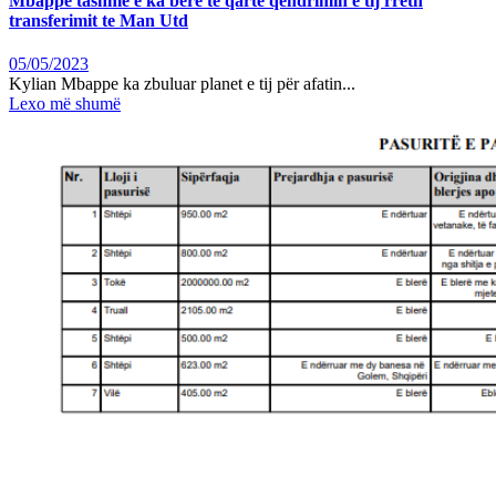
Mbappe tashmë e ka bërë të qartë qëndrimin e tij rreth
transferimit te Man Utd
05/05/2023
Kylian Mbappe ka zbuluar planet e tij për afatin...
Lexo më shumë