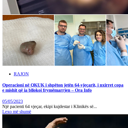
RAJON
Operacioni në QKUK i shpëton jetën 64-vjeçarit, i nxirret copa
e mishit që ia bllokoi frymëmarrjen – Ora Info
05/05/2023
Një pacienti 64 vjeçar, ekipi kujdestar i Klinikës së...
Lexo më shumë