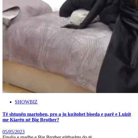
SHOWBIZ
Të shtunën martohen, pro a ju kujtohet biseda e parë e Luizit
me Kiarën në Big Brother?
05/05/2023
Finalja e madhe e Big Brother gjithashtu do të...