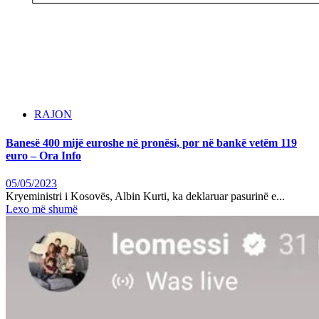
RAJON
Banesë 400 mijë euroshe në pronësi, por në bankë vetëm 119
euro – Ora Info
05/05/2023
Kryeministri i Kosovës, Albin Kurti, ka deklaruar pasurinë e...
Lexo më shumë