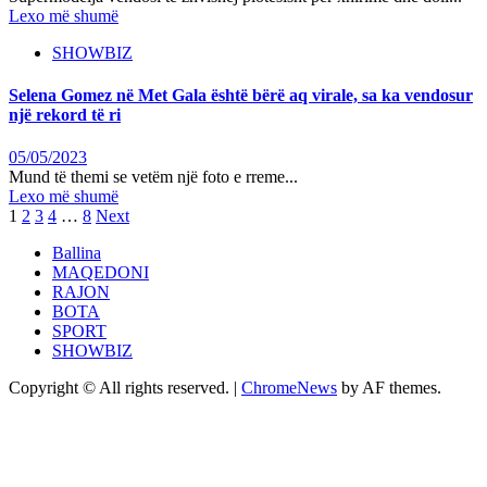
Lexo më shumë
SHOWBIZ
Selena Gomez në Met Gala është bërë aq virale, sa ka vendosur
një rekord të ri
05/05/2023
Mund të themi se vetëm një foto e rreme...
Lexo më shumë
Posts
1
2
3
4
…
8
Next
pagination
Ballina
MAQEDONI
RAJON
BOTA
SPORT
SHOWBIZ
Copyright © All rights reserved.
|
ChromeNews
by AF themes.