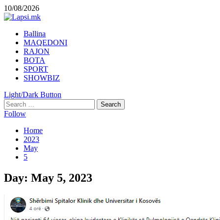
Skip
10/08/2026
to
content
Primary
Ballina
Menu
MAQEDONI
RAJON
BOTA
SPORT
SHOWBIZ
Light/Dark Button
Search
for:
Follow
Home
2023
May
5
Day:
May 5, 2023