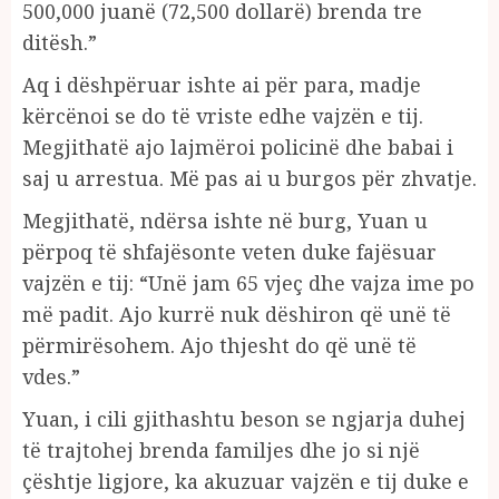
500,000 juanë (72,500 dollarë) brenda tre
ditësh.”
Aq i dëshpëruar ishte ai për para, madje
kërcënoi se do të vriste edhe vajzën e tij.
Megjithatë ajo lajmëroi policinë dhe babai i
saj u arrestua. Më pas ai u burgos për zhvatje.
Megjithatë, ndërsa ishte në burg, Yuan u
përpoq të shfajësonte veten duke fajësuar
vajzën e tij: “Unë jam 65 vjeç dhe vajza ime po
më padit. Ajo kurrë nuk dëshiron që unë të
përmirësohem. Ajo thjesht do që unë të
vdes.”
Yuan, i cili gjithashtu beson se ngjarja duhej
të trajtohej brenda familjes dhe jo si një
çështje ligjore, ka akuzuar vajzën e tij duke e