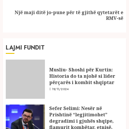
Një maji ditë jo-pune për të gjithë qytetarët e
Next
RMV-së
post:
LAJMI FUNDIT
Musliu- Shoshi për Kurtin:
Historia do ta njohë si lider
përçarës i kombit shqiptar
19/11/2024
Sefer Selimi: Nesër në
Prishtinë “legjitimohet”
degradimi i gjuhës shqipe,
flamurit kombëtar, etnisë,