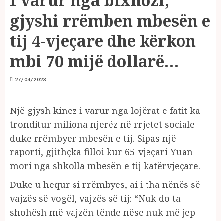
I varur nga bixhozi,
gjyshi rrëmben mbesën e
tij 4-vjeçare dhe kërkon
mbi 70 mijë dollarë…
27/04/2023
Një gjysh kinez i varur nga lojërat e fatit ka
tronditur miliona njerëz në rrjetet sociale
duke rrëmbyer mbesën e tij. Sipas një
raporti, gjithçka filloi kur 65-vjeçari Yuan
mori nga shkolla mbesën e tij katërvjeçare.
Duke u hequr si rrëmbyes, ai i tha nënës së
vajzës së vogël, vajzës së tij: “Nuk do ta
shohësh më vajzën tënde nëse nuk më jep