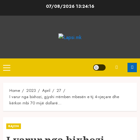
Skip
07/08/2026
13:24:16
to
content
Primary
Menu
Home
2023
April
27
I varur nga bixhozi, gjyshi rrëmben mbesën e tij 4-vjeçare dhe
kërkon mbi 70 mijë dollarë…
RAJON