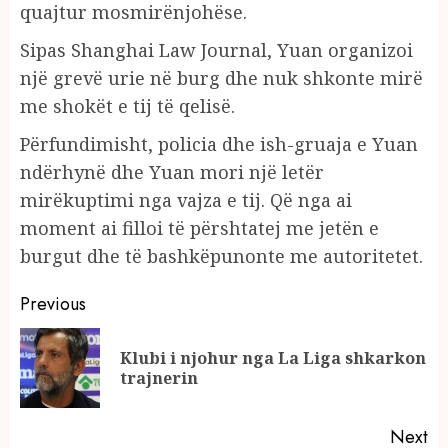
quajtur mosmirënjohëse.
Sipas Shanghai Law Journal, Yuan organizoi
një grevë urie në burg dhe nuk shkonte mirë
me shokët e tij të qelisë.
Përfundimisht, policia dhe ish-gruaja e Yuan
ndërhynë dhe Yuan mori një letër
mirëkuptimi nga vajza e tij. Që nga ai
moment ai filloi të përshtatej me jetën e
burgut dhe të bashkëpunonte me autoritetet.
Continue
Previous
Reading
Klubi i njohur nga La Liga shkarkon
Pr
trajnerin
po
Next