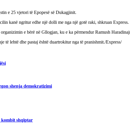
tin e 25 vjetori të Epopesë së Dukagjinit.
ilin kanë ngritur edhe një dolli me nga një gotë raki, shkruan Express.
ë organizimin e bërë në Gllogjan, ku e ka përmendur Ramush Haradinaj
e të lehtë dhe pastaj është duartrokitur nga të pranishmit./Express/
ësi
regon shenja demokratizimi
i kombit shqiptar