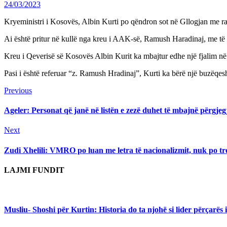
24/03/2023
Kryeministri i Kosovës, Albin Kurti po qëndron sot në Gllogjan me ras
Ai është pritur në kullë nga kreu i AAK-së, Ramush Haradinaj, me të c
Kreu i Qeverisë së Kosovës Albin Kurit ka mbajtur edhe një fjalim n
Pasi i është referuar “z. Ramush Hradinaj”, Kurti ka bërë një buzëqeshj
Continue
Previous
Previous
post:
Reading
Ageler: Personat që janë në listën e zezë duhet të mbajnë përgjegj
Next
Next
post:
Zudi Xhelili: VMRO po luan me letra të nacionalizmit, nuk po t
LAJMI FUNDIT
Musliu- Shoshi për Kurtin: Historia do ta njohë si lider përçarës 