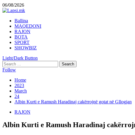
Skip
06/08/2026
to
content
Primary
Ballina
Menu
MAQEDONI
RAJON
BOTA
SPORT
SHOWBIZ
Light/Dark Button
Search
for:
Follow
Home
2023
March
24
Albin Kurti e Ramush Haradinaj cakërrojnë gotat në Gllogjan
RAJON
Albin Kurti e Ramush Haradinaj cakërrojn