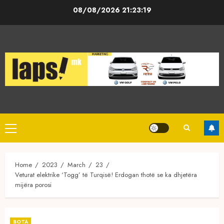
Skip
08/08/2026
21:23:19
to
content
Primary
Menu
Home
2023
March
23
Veturat elektrike ‘Togg’ të Turqisë! Erdogan thotë se ka dhjetëra
mijëra porosi
BOTA