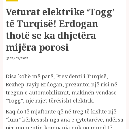
Veturat elektrike ‘Togg’
të Turqisë! Erdogan
thotë se ka dhjetëra
mijëra porosi
23/03/2023
Disa kohë më parë, Presidenti i Turqisë,
Rexhep Tayip Erdogan, prezantoi një risi në
tregun e automobilizmit, makinën vendase
“Togg”, një mjet tërësisht elektrik.
Kaq do të mjaftonte që në treg të kishte një
“lum” kërkesash nga ana e qytetarëve, ndërsa
për momentin kompania nuk po mund të