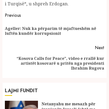
i Turqisë“, u shpreh Erdogan.
Continue
Previous
Reading
Ageller: Nuk ka përparim të mjaftueshëm në
Pr
luftën kundër korrupsionit
po
Next
“Kosova Calls for Peace”, video e rrallë kur
Next
artistët kosovarë u pritën nga presidenti
post:
Ibrahim Rugova
LAJMI FUNDIT
Netanyahu me mesazh për