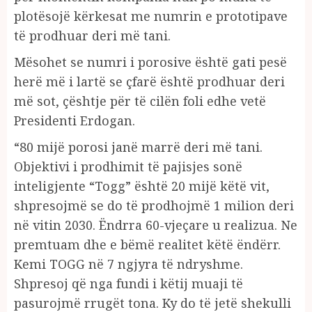
plotësojë kërkesat me numrin e prototipave
të prodhuar deri më tani.
Mësohet se numri i porosive është gati pesë
herë më i lartë se çfarë është prodhuar deri
më sot, çështje për të cilën foli edhe vetë
Presidenti Erdogan.
“80 mijë porosi janë marrë deri më tani.
Objektivi i prodhimit të pajisjes sonë
inteligjente “Togg” është 20 mijë këtë vit,
shpresojmë se do të prodhojmë 1 milion deri
në vitin 2030. Ëndrra 60-vjeçare u realizua. Ne
premtuam dhe e bëmë realitet këtë ëndërr.
Kemi TOGG në 7 ngjyra të ndryshme.
Shpresoj që nga fundi i këtij muaji të
pasurojmë rrugët tona. Ky do të jetë shekulli