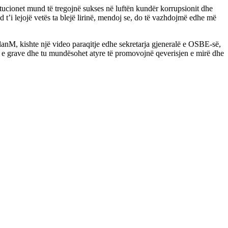
itucionet mund të tregojnë sukses në luftën kundër korrupsionit dhe
 t’i lejojë vetës ta blejë lirinë, mendoj se, do të vazhdojmë edhe më
nM, kishte një video paraqitje edhe sekretarja gjeneralë e OSBE-së,
tat e grave dhe tu mundësohet atyre të promovojnë qeverisjen e mirë dhe