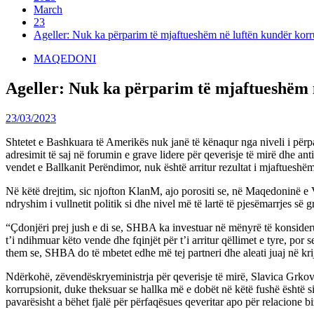
March
23
Ageller: Nuk ka përparim të mjaftueshëm në luftën kundër korr
MAQEDONI
Ageller: Nuk ka përparim të mjaftueshëm 
23/03/2023
Shtetet e Bashkuara të Amerikës nuk janë të kënaqur nga niveli i për
adresimit të saj në forumin e grave lidere për qeverisje të mirë dhe a
vendet e Ballkanit Perëndimor, nuk është arritur rezultat i mjaftueshë
Në këtë drejtim, sic njofton KlanM, ajo porositi se, në Maqedoninë e V
ndryshim i vullnetit politik si dhe nivel më të lartë të pjesëmarrjes 
“Çdonjëri prej jush e di se, SHBA ka investuar në mënyrë të konsider
t’i ndihmuar këto vende dhe fqinjët për t’i arritur qëllimet e tyre, por 
them se, SHBA do të mbetet edhe më tej partneri dhe aleati juaj në krij
Ndërkohë, zëvendëskryeministrja për qeverisje të mirë, Slavica Grkovska
korrupsionit, duke theksuar se hallka më e dobët në këtë fushë është s
pavarësisht a bëhet fjalë për përfaqësues qeveritar apo për relacione bi