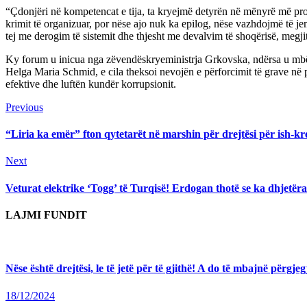
“Çdonjëri në kompetencat e tija, ta kryejmë detyrën në mënyrë më profe
krimit të organizuar, por nëse ajo nuk ka epilog, nëse vazhdojmë të je
tej me derogim të sistemit dhe thjesht me devalvim të shoqërisë, megjit
Ky forum u inicua nga zëvendëskryeministrja Grkovska, ndërsa u mbës
Helga Maria Schmid, e cila theksoi nevojën e përforcimit të grave në p
efektive dhe luftën kundër korrupsionit.
Continue
Previous
Previous
post:
Reading
“Liria ka emër” fton qytetarët në marshin për drejtësi për ish
Next
Next
post:
Veturat elektrike ‘Togg’ të Turqisë! Erdogan thotë se ka dhjetëra
LAJMI FUNDIT
Nëse është drejtësi, le të jetë për të gjithë! A do të mbajnë përg
18/12/2024