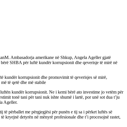
n KlanM. Ambasadorja amerikane në Shkup, Angela Ageller gjatë
ka bërë SHBA për luftë kundër korrupsionit dhe qeverisje të mirë në
ftë kundër korrupsionit dhe promovimit të qeverisjes së mirë,
i më të qetë dhe më stabile
luftën kundër korrupsionit. Ne i kemi bërë ato investime jo vetëm për
stimit tonë tani për tani nuk ishte shumë i lartë, por unë sot dua t’ju
la Ageller.
të përballet me përgjegjësi për punën e tij sa i përket luftës së
të kryejnë detyrën në mënyrë profesionale dhe t’i procesojnë rastet,