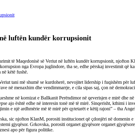
upsionit
në luftën kundër korrupsionit
parimit të Maqedonisë së Veriut në luftën kundër korrupsionit, njofto
ntikorrupsion nga Evropa juglindore, tha se, edhe përskaj investimit që 
m në këtë fushë.
eriut tani më shumë se kurdoherë, nevojitet lidership i fuqishëm për lu
së grave në menaxhim dhe vendimmarrje, e cila sipas saj, çon në demokrac
ueshme në kornizat e Ballkanit Perëndimor në qeverisjen e mirë dhe në 
sepse ajo është edhe në interesin tonë më të mirë. Sinqerisht, kthimi i inve
imin e një ardhmërie më të mirë për qytetarët e këtij rajoni” – tha Ange
, sic njofton KlanM, porositi institucionet që çdonjëri në domenin e tij 
istemi gjyqësor. Grkovska, porositi organet gjyqësore organet gjyqësore 
znesi apo për figura politike.