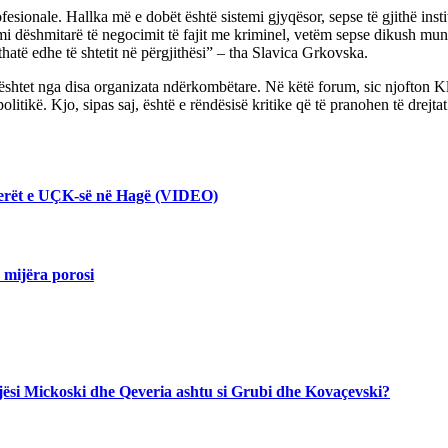
sionale. Hallka më e dobët është sistemi gjyqësor, sepse të gjithë inst
mi dëshmitarë të negocimit të fajit me kriminel, vetëm sepse dikush mund
hatë edhe të shtetit në përgjithësi” – tha Slavica Grkovska.
htet nga disa organizata ndërkombëtare. Në këtë forum, sic njofton Kla
olitikë. Kjo, sipas saj, është e rëndësisë kritike që të pranohen të drej
-krerët e UÇK-së në Hagë (VIDEO)
 mijëra porosi
jegjësi Mickoski dhe Qeveria ashtu si Grubi dhe Kovaçevski?