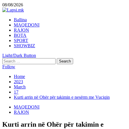
Skip
08/08/2026
to
content
Primary
Ballina
Menu
MAQEDONI
RAJON
BOTA
SPORT
SHOWBIZ
Light/Dark Button
Search
for:
Follow
Home
2023
March
17
Kurti arrin në Ohër për takimin e nesërm me Vuçiqin
MAQEDONI
RAJON
Kurti arrin në Ohër për takimin e