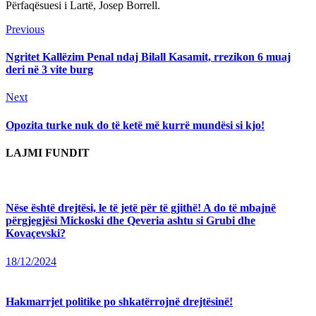
Përfaqësuesi i Lartë, Josep Borrell.
Continue
Previous
Previous
post:
Reading
Ngritet Kallëzim Penal ndaj Bilall Kasamit, rrezikon 6 muaj
deri në 3 vite burg
Next
Next
post:
Opozita turke nuk do të ketë më kurrë mundësi si kjo!
LAJMI FUNDIT
Nëse është drejtësi, le të jetë për të gjithë! A do të mbajnë
përgjegjësi Mickoski dhe Qeveria ashtu si Grubi dhe
Kovaçevski?
18/12/2024
Hakmarrjet politike po shkatërrojnë drejtësinë!