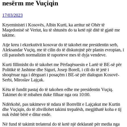
nesërm me Vuçiqin
17/03/2023
Kryeministri i Kosovës, Albin Kurti, ka arritur në Ohër të
Maqedonisë së Veriut, ku të shtunën do ta ketë një ditë të gjatë me
takime.
Atje kreu i ekzekutivit kosovar do të takohet me presidentin serb,
Aleksandar Vuçiq, me të cilin do të diskutojnë për planin evropian, i
cili parasheh normalizim të raporteve mes të dyja vendeve.
Kurti fillimisht do të takohet me Përfaqësuesin e Lartë të BE-së për
Politikë të Jashtme dhe Siguri, Josep Borell, i cili do të jetë i
shoqëruar nga i dërguari i posaçëm i BE-së për dialogun Kosovë-
Serbi, Miroslav Lajçak.
Këta të fundit pastaj do të takohen edhe me presidentin Vuçiq.
Takimet do të mbahen duke filluar nga ora 10:00.
Ndërkohë, pas takimeve të ndara të Borrellit e Lajçakut me Kurtin
dhe Vuçiqin, do të zhvillohet takimi trepalësh, megjithatë koha e tij
nuk është bërë e ditur ende.
Në fund të takimit trelateral do të ketë një deklaratë për media nga