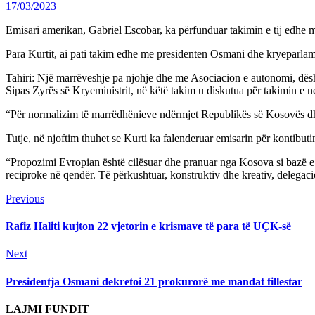
17/03/2023
Emisari amerikan, Gabriel Escobar, ka përfunduar takimin e tij edhe m
Para Kurtit, ai pati takim edhe me presidenten Osmani dhe kryeparla
Tahiri: Një marrëveshje pa njohje dhe me Asociacion e autonomi, dës
Sipas Zyrës së Kryeministrit, në këtë takim u diskutua për takimin e
“Për normalizim të marrëdhënieve ndërmjet Republikës së Kosovës dhe S
Tutje, në njoftim thuhet se Kurti ka falenderuar emisarin për kontibut
“Propozimi Evropian është cilësuar dhe pranuar nga Kosova si bazë e 
reciproke në qendër. Të përkushtuar, konstruktiv dhe kreativ, delegaci
Continue
Previous
Previous
post:
Reading
Rafiz Haliti kujton 22 vjetorin e krismave të para të UÇK-së
Next
Next
post:
Presidentja Osmani dekretoi 21 prokurorë me mandat fillestar
LAJMI FUNDIT