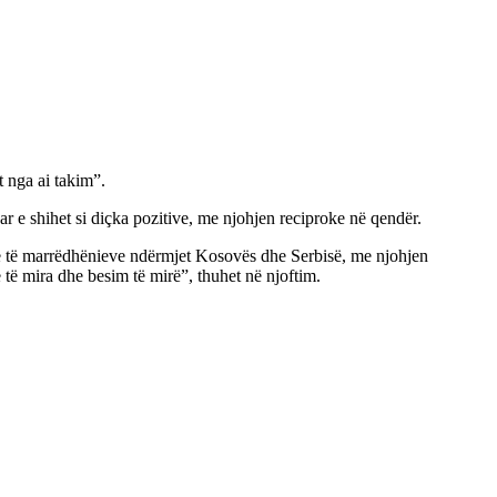
 nga ai takim”.
r e shihet si diçka pozitive, me njohjen reciproke në qendër.
otë të marrëdhënieve ndërmjet Kosovës dhe Serbisë, me njohjen
 të mira dhe besim të mirë”, thuhet në njoftim.