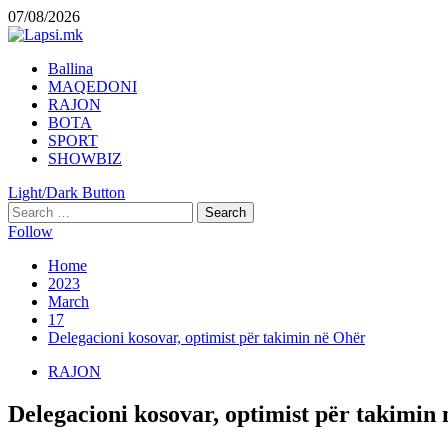
Skip
07/08/2026
to
content
Primary
Ballina
Menu
MAQEDONI
RAJON
BOTA
SPORT
SHOWBIZ
Light/Dark Button
Search
for:
Follow
Home
2023
March
17
Delegacioni kosovar, optimist për takimin në Ohër
RAJON
Delegacioni kosovar, optimist për takimin