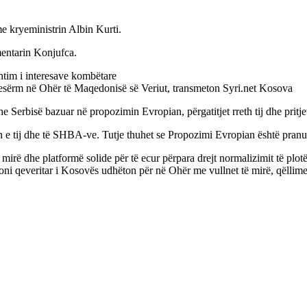
e kryeministrin Albin Kurti.
mentarin Konjufca.
htim i interesave kombëtare
 nesërm në Ohër të Maqedonisë së Veriut, transmeton Syri.net Kosova
erbisë bazuar në propozimin Evropian, përgatitjet rreth tij dhe pritjet
in e tij dhe të SHBA-ve. Tutje thuhet se Propozimi Evropian është pranua
mirë dhe platformë solide për të ecur përpara drejt normalizimit të pl
oni qeveritar i Kosovës udhëton për në Ohër me vullnet të mirë, qëllime