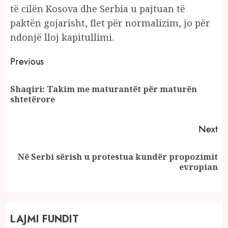
të cilën Kosova dhe Serbia u pajtuan të
paktën gojarisht, flet për normalizim, jo për
ndonjë lloj kapitullimi.
Continue
Previous
Reading
Shaqiri: Takim me maturantët për maturën
Pr
shtetërore
po
Next
Në Serbi sërish u protestua kundër propozimit
Next
evropian
post:
LAJMI FUNDIT