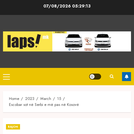
Skip
07/08/2026
05:29:13
to
content
Primary
Menu
Home
2023
March
15
Escobar sot në Serbi e më pas në Kosovë
RAJON