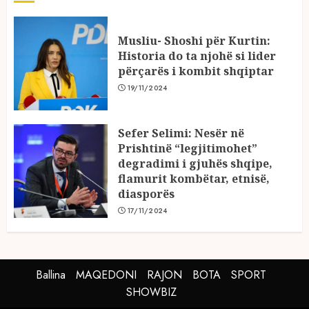
Musliu- Shoshi për Kurtin:
Historia do ta njohë si lider
përçarës i kombit shqiptar
19/11/2024
Sefer Selimi: Nesër në
Prishtinë “legjitimohet”
degradimi i gjuhës shqipe,
flamurit kombëtar, etnisë,
diasporës
17/11/2024
Ballina
MAQEDONI
RAJON
BOTA
SPORT
SHOWBIZ