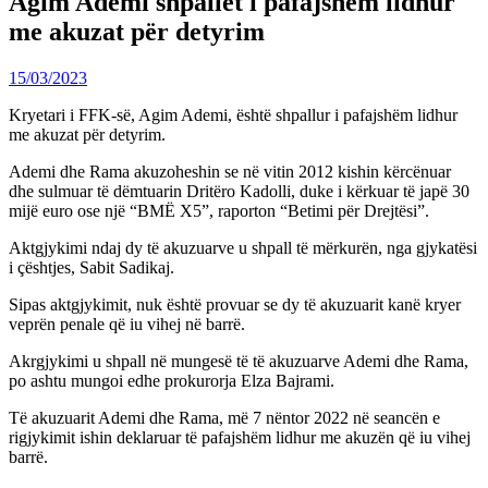
Agim Ademi shpallet i pafajshëm lidhur
me akuzat për detyrim
15/03/2023
Kryetari i FFK-së, Agim Ademi, është shpallur i pafajshëm lidhur
me akuzat për detyrim.
Ademi dhe Rama akuzoheshin se në vitin 2012 kishin kërcënuar
dhe sulmuar të dëmtuarin Dritëro Kadolli, duke i kërkuar të japë 30
mijë euro ose një “BMË X5”, raporton “Betimi për Drejtësi”.
Aktgjykimi ndaj dy të akuzuarve u shpall të mërkurën, nga gjykatësi
i çështjes, Sabit Sadikaj.
Sipas aktgjykimit, nuk është provuar se dy të akuzuarit kanë kryer
veprën penale që iu vihej në barrë.
Akrgjykimi u shpall në mungesë të të akuzuarve Ademi dhe Rama,
po ashtu mungoi edhe prokurorja Elza Bajrami.
Të akuzuarit Ademi dhe Rama, më 7 nëntor 2022 në seancën e
rigjykimit ishin deklaruar të pafajshëm lidhur me akuzën që iu vihej
barrë.