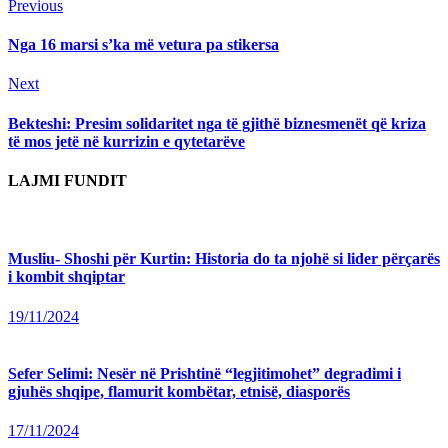
Continue
Previous
Previous
post:
Reading
Nga 16 marsi s’ka më vetura pa stikersa
Next
Next
post:
Bekteshi: Presim solidaritet nga të gjithë biznesmenët që kriza
të mos jetë në kurrizin e qytetarëvе
LAJMI FUNDIT
Musliu- Shoshi për Kurtin: Historia do ta njohë si lider përçarës
i kombit shqiptar
19/11/2024
Sefer Selimi: Nesër në Prishtinë “legjitimohet” degradimi i
gjuhës shqipe, flamurit kombëtar, etnisë, diasporës
17/11/2024