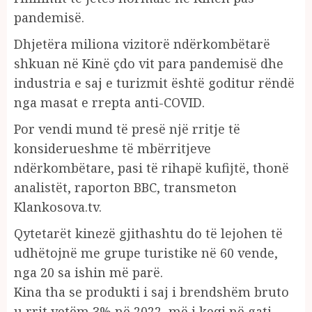
pandemisë.
Dhjetëra miliona vizitorë ndërkombëtarë
shkuan në Kinë çdo vit para pandemisë dhe
industria e saj e turizmit është goditur rëndë
nga masat e rrepta anti-COVID.
Por vendi mund të presë një rritje të
konsiderueshme të mbërritjeve
ndërkombëtare, pasi të rihapë kufijtë, thonë
analistët, raporton BBC, transmeton
Klankosova.tv.
Qytetarët kinezë gjithashtu do të lejohen të
udhëtojnë me grupe turistike në 60 vende,
nga 20 sa ishin më parë.
Kina tha se produkti i saj i brendshëm bruto
u rrit vetëm 3% në 2022, më i keqi në gati