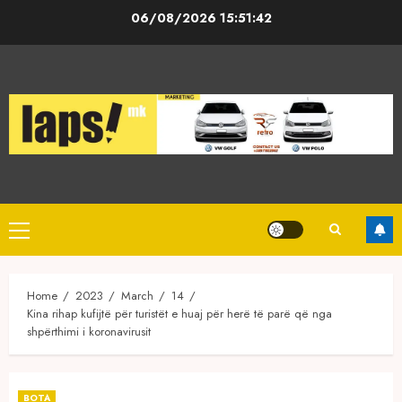
Skip
06/08/2026
15:51:43
to
content
Primary
Menu
Home
2023
March
14
Kina rihap kufijtë për turistët e huaj për herë të parë që nga
shpërthimi i koronavirusit
BOTA