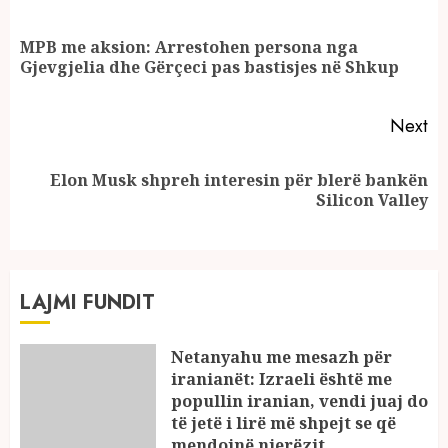
Reading
MPB me aksion: Arrestohen persona nga
Pr
Gjevgjelia dhe Gërçeci pas bastisjes në Shkup
po
Next
Elon Musk shpreh interesin për blerë bankën
Next
Silicon Valley
post:
LAJMI FUNDIT
Netanyahu me mesazh për
iranianët: Izraeli është me
popullin iranian, vendi juaj do
të jetë i lirë më shpejt se që
mendojnë njerëzit