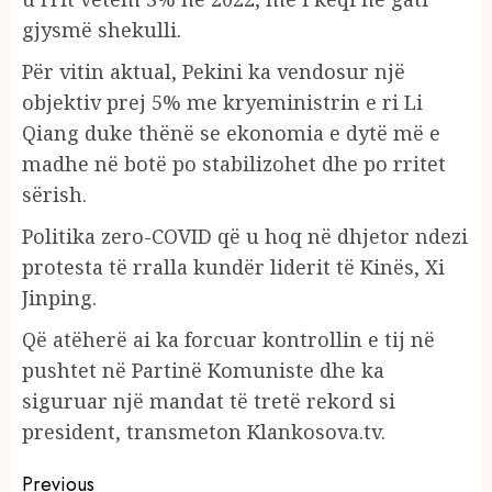
gjysmë shekulli.
Për vitin aktual, Pekini ka vendosur një
objektiv prej 5% me kryeministrin e ri Li
Qiang duke thënë se ekonomia e dytë më e
madhe në botë po stabilizohet dhe po rritet
sërish.
Politika zero-COVID që u hoq në dhjetor ndezi
protesta të rralla kundër liderit të Kinës, Xi
Jinping.
Që atëherë ai ka forcuar kontrollin e tij në
pushtet në Partinë Komuniste dhe ka
siguruar një mandat të tretë rekord si
president, transmeton Klankosova.tv.
Continue
Previous