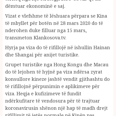
dëmtuar ekonominë e saj.
Vizat e vlefshme të lëshuara përpara se Kina
të mbyllet për botën në 28 mars 2020 do të
nderohen duke filluar nga 15 mars,
transmeton Klankosova.tv.
Hyrja pa viza do të rifillojë në ishullin Hainan
dhe Shangai për anijet turistike.
Grupet turistike nga Hong Kongu dhe Macau
do të lejohen të hyjnë pa viza ndërsa zyrat
konsullore kineze jashtë vendit gjithashtu do
të rifillojnë përpunimin e aplikimeve për
viza. Heqja e kufizimeve të fundit
ndërkufitare të vendosura për të trajtuar
koronavirusin shënon një hap të madh drejt
rifillimit të jetës normale në Kinën pas