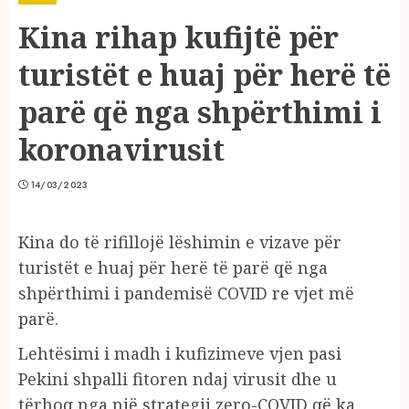
Kina rihap kufijtë për
turistët e huaj për herë të
parë që nga shpërthimi i
koronavirusit
14/03/2023
Kina do të rifillojë lëshimin e vizave për
turistët e huaj për herë të parë që nga
shpërthimi i pandemisë COVID re vjet më
parë.
Lehtësimi i madh i kufizimeve vjen pasi
Pekini shpalli fitoren ndaj virusit dhe u
tërhoq nga një strategji zero-COVID që ka