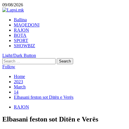
Skip
09/08/2026
to
content
Primary
Ballina
Menu
MAQEDONI
RAJON
BOTA
SPORT
SHOWBIZ
Light/Dark Button
Search
for:
Follow
Home
2023
March
14
Elbasani feston sot Ditën e Verës
RAJON
Elbasani feston sot Ditën e Verës