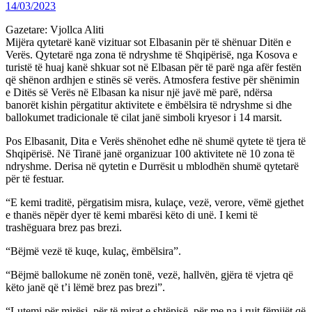
14/03/2023
Gazetare: Vjollca Aliti
Mijëra qytetarë kanë vizituar sot Elbasanin për të shënuar Ditën e
Verës. Qytetarë nga zona të ndryshme të Shqipërisë, nga Kosova e
turistë të huaj kanë shkuar sot në Elbasan për të parë nga afër festën
që shënon ardhjen e stinës së verës. Atmosfera festive për shënimin
e Ditës së Verës në Elbasan ka nisur një javë më parë, ndërsa
banorët kishin përgatitur aktivitete e ëmbëlsira të ndryshme si dhe
ballokumet tradicionale të cilat janë simboli kryesor i 14 marsit.
Pos Elbasanit, Dita e Verës shënohet edhe në shumë qytete të tjera të
Shqipërisë. Në Tiranë janë organizuar 100 aktivitete në 10 zona të
ndryshme. Derisa në qytetin e Durrësit u mblodhën shumë qytetarë
për të festuar.
“E kemi traditë, përgatisim misra, kulaçe, vezë, verore, vëmë gjethet
e thanës nëpër dyer të kemi mbarësi këto di unë. I kemi të
trashëguara brez pas brezi.
“Bëjmë vezë të kuqe, kulaç, ëmbëlsira”.
“Bëjmë ballokume në zonën tonë, vezë, hallvën, gjëra të vjetra që
këto janë që t’i lëmë brez pas brezi”.
“Lutemi për mirësi, për të mirat e shtëpisë, për me na i rujt fëmijët që