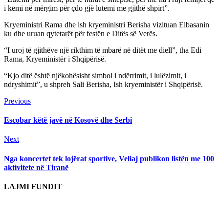
i kemi në mërgim për çdo gjë lutemi me gjithë shpirt”.
Kryeministri Rama dhe ish kryeministri Berisha vizituan Elbasanin
ku dhe uruan qytetarët për festën e Ditës së Verës.
“I uroj të gjithëve një rikthim të mbarë në ditët me diell”, tha Edi
Rama, Kryeministër i Shqipërisë.
“Kjo ditë është njëkohësisht simbol i ndërrimit, i lulëzimit, i
ndryshimit”, u shpreh Sali Berisha, Ish kryeministër i Shqipërisë.
Continue
Previous
Previous
post:
Reading
Escobar këtë javë në Kosovë dhe Serbi
Next
Next
post:
Nga koncertet tek lojërat sportive, Veliaj publikon listën me 100
aktivitete në Tiranë
LAJMI FUNDIT