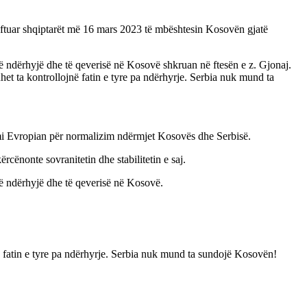
a ftuar shqiptarët më 16 mars 2023 të mbështesin Kosovën gjatë
të ndërhyjë dhe të qeverisë në Kosovë shkruan në ftesën e z. Gjonaj.
et ta kontrollojnë fatin e tyre pa ndërhyrje. Serbia nuk mund ta
mi Evropian për normalizim ndërmjet Kosovës dhe Serbisë.
cënonte sovranitetin dhe stabilitetin e saj.
të ndërhyjë dhe të qeverisë në Kosovë.
ë fatin e tyre pa ndërhyrje. Serbia nuk mund ta sundojë Kosovën!