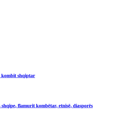
i kombit shqiptar
 shqipe, flamurit kombëtar, etnisë, diasporës