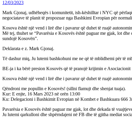
12/03/2023
Mark Gjonaj, udhëheqës i komunitetit, ish-këshilltar i NYC që përfaqë
negociatave të planit të propozuar nga Bashkimi Evropian për normal
Kosova është një vend i lirë dhe i pavarur që duhet të ruajë autonomi
Më tej, thuhet se “Pavarësia e Kosovës është paguar me gjak, lot dhe d
sundojë Kosovën”.
Deklarata e z. Mark Gjonaj.
Të dashur miq, Ju lutemi bashkohuni me ne që të mblidhemi për të mb
BE-ja i ka bërë presion Kosovës që të pranojë krijimin e Asociacionit
Kosova është një vend i lirë dhe i pavarur që duhet të ruajë autonomi
Qëndroni me popullin e Kosovës! (sillni flamujt dhe shenjat tuaja).
Kur: E enjte, 16 Mars 2023 në orën 13:00
Ku: Delegacioni i Bashkimit Evropian në Kombet e Bashkuara 666 
Pavarësia e Kosovës është paguar me gjak, lot dhe dekada të vuajtjeve
Ju lutemi qarkulloni dhe shpërndajeni në FB dhe të gjitha mediat so