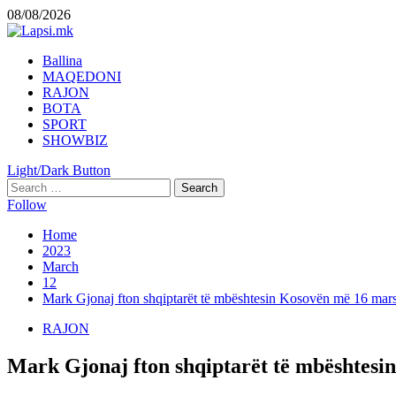
Skip
08/08/2026
to
content
Primary
Ballina
Menu
MAQEDONI
RAJON
BOTA
SPORT
SHOWBIZ
Light/Dark Button
Search
for:
Follow
Home
2023
March
12
Mark Gjonaj fton shqiptarët të mbështesin Kosovën më 16 ma
RAJON
Mark Gjonaj fton shqiptarët të mbështes