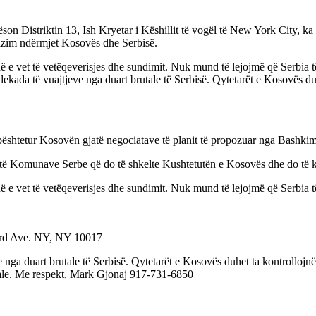
son Distriktin 13, Ish Kryetar i Këshillit të vogël të New York City, k
izim ndërmjet Kosovës dhe Serbisë.
në e vet të vetëqeverisjes dhe sundimit. Nuk mund të lejojmë që Serbia 
ekada të vuajtjeve nga duart brutale të Serbisë. Qytetarët e Kosovës duh
ështetur Kosovën gjatë negociatave të planit të propozuar nga Bashki
 të Komunave Serbe që do të shkelte Kushtetutën e Kosovës dhe do të kër
në e vet të vetëqeverisjes dhe sundimit. Nuk mund të lejojmë që Serbia 
3rd Ave. NY, NY 10017
 nga duart brutale të Serbisë. Qytetarët e Kosovës duhet ta kontrollojn
ciale. Me respekt, Mark Gjonaj 917-731-6850