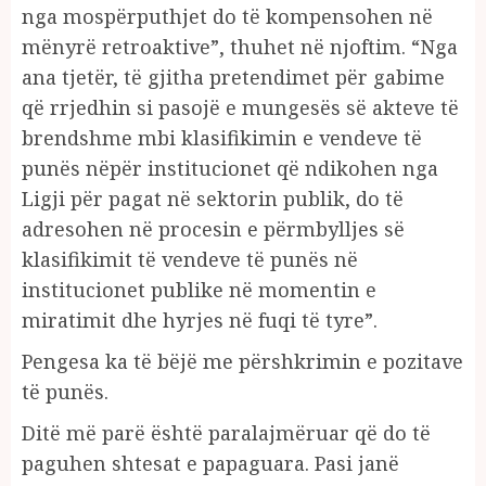
nga mospërputhjet do të kompensohen në
mënyrë retroaktive”, thuhet në njoftim. “Nga
ana tjetër, të gjitha pretendimet për gabime
që rrjedhin si pasojë e mungesës së akteve të
brendshme mbi klasifikimin e vendeve të
punës nëpër institucionet që ndikohen nga
Ligji për pagat në sektorin publik, do të
adresohen në procesin e përmbylljes së
klasifikimit të vendeve të punës në
institucionet publike në momentin e
miratimit dhe hyrjes në fuqi të tyre”.
Pengesa ka të bëjë me përshkrimin e pozitave
të punës.
Ditë më parë është paralajmëruar që do të
paguhen shtesat e papaguara. Pasi janë