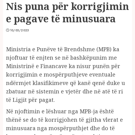
Nis puna për korrigjimin
e pagave të minusuara
10/03/2023
Ministria e Punëve të Brendshme (MPB) ka
njoftuar të enjten se në bashkëpunim me
Ministrinë e Financave ka nisur punën për
korrigjimin e mospërputhjeve eventuale
ndërmjet klasifikimeve që kanë qenë duke u
zbatuar në sistemin e vjetër dhe në atë të ri
të Ligjit për pagat.
Në njoftimin e lëshuar nga MPB-ja është
thënë se do të korrigjohen të gjitha vlerat e
minusuara nga mospërputhjet dhe do të