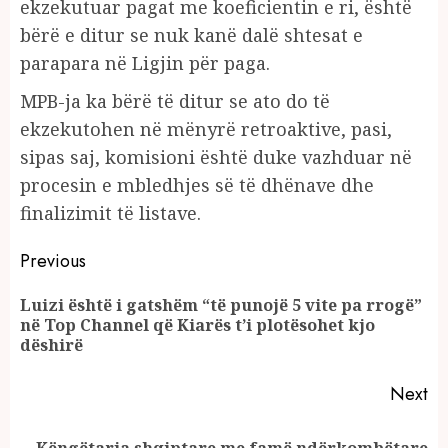
ekzekutuar pagat me koeficientin e ri, është
bërë e ditur se nuk kanë dalë shtesat e
parapara në Ligjin për paga.
MPB-ja ka bërë të ditur se ato do të
ekzekutohen në mënyrë retroaktive, pasi,
sipas saj, komisioni është duke vazhduar në
procesin e mbledhjes së të dhënave dhe
finalizimit të listave.
Continue
Previous
Reading
Luizi është i gatshëm “të punojë 5 vite pa rrogë”
Pr
në Top Channel që Kiarës t’i plotësohet kjo
po
dëshirë
Next
Këngëtarja shqiptare me famë ndërkombëtare