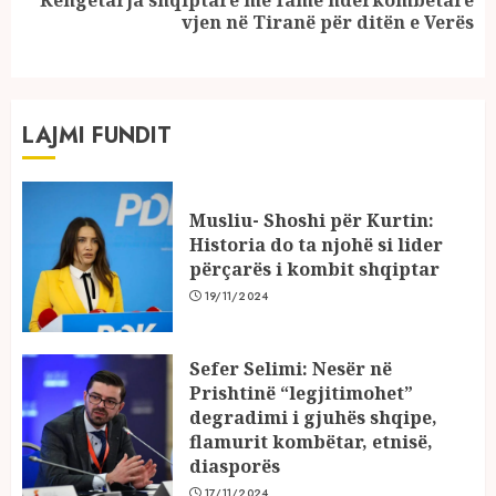
Next
vjen në Tiranë për ditën e Verës
post:
LAJMI FUNDIT
Musliu- Shoshi për Kurtin:
Historia do ta njohë si lider
përçarës i kombit shqiptar
19/11/2024
Sefer Selimi: Nesër në
Prishtinë “legjitimohet”
degradimi i gjuhës shqipe,
flamurit kombëtar, etnisë,
diasporës
17/11/2024