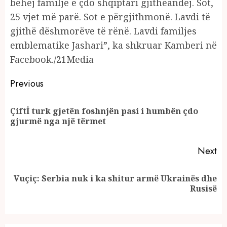
bëhej familje e çdo shqiptari gjithëandej. Sot,
25 vjet më parë. Sot e përgjithmonë. Lavdi të
gjithë dëshmorëve të rënë. Lavdi familjes
emblematike Jashari”, ka shkruar Kamberi në
Facebook./21Media
Continue
Previous
Reading
Çiftİ turk gjetën foshnjën pasi i humbën çdo
Pr
gjurmë nga një tërmet
po
Next
Vuçiç: Serbia nuk i ka shitur armë Ukrainës dhe
Next
Rusisë
post: