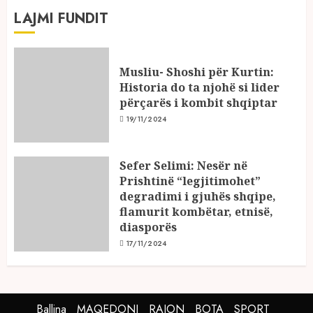
LAJMI FUNDIT
Musliu- Shoshi për Kurtin:
Historia do ta njohë si lider
përçarës i kombit shqiptar
19/11/2024
Sefer Selimi: Nesër në
Prishtinë “legjitimohet”
degradimi i gjuhës shqipe,
flamurit kombëtar, etnisë,
diasporës
17/11/2024
Ballina
MAQEDONI
RAJON
BOTA
SPORT