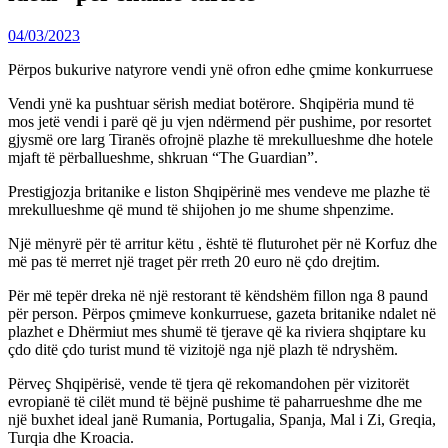
04/03/2023
Përpos bukurive natyrore vendi ynë ofron edhe çmime konkurruese
Vendi ynë ka pushtuar sërish mediat botërore. Shqipëria mund të
mos jetë vendi i parë që ju vjen ndërmend për pushime, por resortet
gjysmë ore larg Tiranës ofrojnë plazhe të mrekullueshme dhe hotele
mjaft të përballueshme, shkruan “The Guardian”.
Prestigjozja britanike e liston Shqipërinë mes vendeve me plazhe të
mrekullueshme që mund të shijohen jo me shume shpenzime.
Një mënyrë për të arritur këtu , është të fluturohet për në Korfuz dhe
më pas të merret një traget për rreth 20 euro në çdo drejtim.
Për më tepër dreka në një restorant të këndshëm fillon nga 8 paund
për person. Përpos çmimeve konkurruese, gazeta britanike ndalet në
plazhet e Dhërmiut mes shumë të tjerave që ka riviera shqiptare ku
çdo ditë çdo turist mund të vizitojë nga një plazh të ndryshëm.
Përveç Shqipërisë, vende të tjera që rekomandohen për vizitorët
evropianë të cilët mund të bëjnë pushime të paharrueshme dhe me
një buxhet ideal janë Rumania, Portugalia, Spanja, Mal i Zi, Greqia,
Turqia dhe Kroacia.