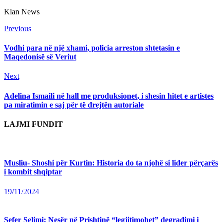
Klan News
Continue
Previous
Previous
post:
Reading
Vodhi para në një xhami, policia arreston shtetasin e
Maqedonisë së Veriut
Next
Next
post:
Adelina Ismaili në hall me produksionet, i shesin hitet e artistes
pa miratimin e saj për të drejtën autoriale
LAJMI FUNDIT
Musliu- Shoshi për Kurtin: Historia do ta njohë si lider përçarës
i kombit shqiptar
19/11/2024
Sefer Selimi: Nesër në Prishtinë “legjitimohet” degradimi i