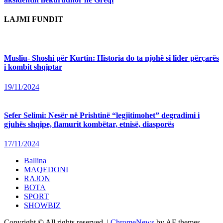
LAJMI FUNDIT
Musliu- Shoshi për Kurtin: Historia do ta njohë si lider përçarës
i kombit shqiptar
19/11/2024
Sefer Selimi: Nesër në Prishtinë “legjitimohet” degradimi i
gjuhës shqipe, flamurit kombëtar, etnisë, diasporës
17/11/2024
Ballina
MAQEDONI
RAJON
BOTA
SPORT
SHOWBIZ
Copyright © All rights reserved.
|
ChromeNews
by AF themes.