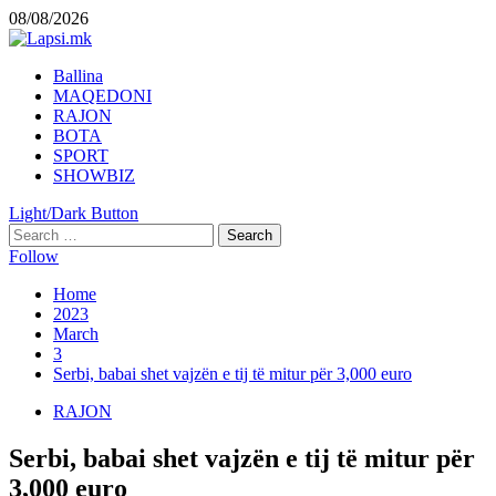
Skip
08/08/2026
to
content
Primary
Ballina
Menu
MAQEDONI
RAJON
BOTA
SPORT
SHOWBIZ
Light/Dark Button
Search
for:
Follow
Home
2023
March
3
Serbi, babai shet vajzën e tij të mitur për 3,000 euro
RAJON
Serbi, babai shet vajzën e tij të mitur për
3,000 euro