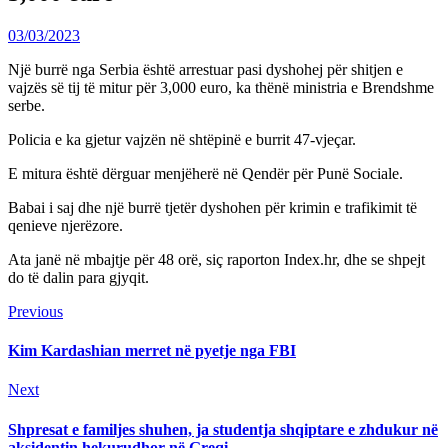
03/03/2023
Një burrë nga Serbia është arrestuar pasi dyshohej për shitjen e
vajzës së tij të mitur për 3,000 euro, ka thënë ministria e Brendshme
serbe.
Policia e ka gjetur vajzën në shtëpinë e burrit 47-vjeçar.
E mitura është dërguar menjëherë në Qendër për Punë Sociale.
Babai i saj dhe një burrë tjetër dyshohen për krimin e trafikimit të
qenieve njerëzore.
Ata janë në mbajtje për 48 orë, siç raporton Index.hr, dhe se shpejt
do të dalin para gjyqit.
Continue
Previous
Previous
post:
Reading
Kim Kardashian merret në pyetje nga FBI
Next
Next
post:
Shpresat e familjes shuhen, ja studentja shqiptare e zhdukur në
aksidentin hekurudhor në Greqi