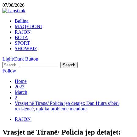
Skip
07/08/2026
to
content
Primary
Ballina
Menu
MAQEDONI
RAJON
BOTA
SPORT
SHOWBIZ
Light/Dark Button
Search
for:
Follow
Home
2023
March
2
Vrasjet në Tiranë/ Policia jep detajet: Dan Hutra s’bëri
rezistencë, nuk ka probleme mendore
RAJON
Vrasjet në Tiranë/ Policia jep detajet: