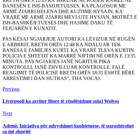
RRETH ORËS 12:35 KA SHKUAR NË KODËR KAMËZ NË
BANESËN E ISH-BASHJETUESES. KA PLAGOSUR ME
ARMË ZJARRI HELENA DHE KUJTIME HYSAJN, KA
VRARË ME ARMË ZJARRI MEVLUTE HYSJAN, MOTRËT E
ISH-BASHKËJETUESES DHE HASIME DAKU TË
FEJUARËN E KUNATIT.
PAS KËSAJ NGJARJEJE AUTORI KA LËVIZUR NË RUGËN
E ARBRRIT, RRETH ORËS 12:48 KA NDALUAR TEK
BANESA E FAMILJES KURTI, KA VRARË TLEVA KURTIN.
POLICIA E SHTETIT KA MARRË NJFTIM NË ORËN E 13:35
MINUTA. PAS NGJARJES JANË NGRITUR PIKA
KONTROLLI, JANË ZHVILLUAR KONTROLLE. FALË
REAGIMIT TË POLICISË RRETH ORËS 18:35 ËSHTË BËRË
ARRESTIMI I DAN HUTRAS”, THA VOCAJ.
Continue
Previous
Previous
post:
Reading
Liverpooli ka arritur fitore të rëndësishme ndaj Wolves
Next
Next
post:
Ademi: Iniciativa për ndryshimet kushtetuese, të parashtrohet
sa më shpejtë