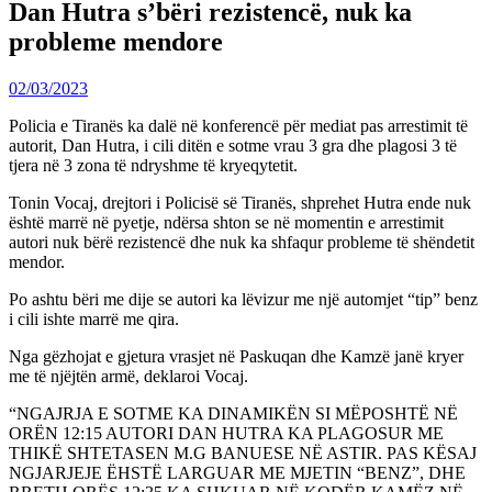
Dan Hutra s’bëri rezistencë, nuk ka
probleme mendore
02/03/2023
Policia e Tiranës ka dalë në konferencë për mediat pas arrestimit të
autorit, Dan Hutra, i cili ditën e sotme vrau 3 gra dhe plagosi 3 të
tjera në 3 zona të ndryshme të kryeqytetit.
Tonin Vocaj, drejtori i Policisë së Tiranës, shprehet Hutra ende nuk
është marrë në pyetje, ndërsa shton se në momentin e arrestimit
autori nuk bërë rezistencë dhe nuk ka shfaqur probleme të shëndetit
mendor.
Po ashtu bëri me dije se autori ka lëvizur me një automjet “tip” benz
i cili ishte marrë me qira.
Nga gëzhojat e gjetura vrasjet në Paskuqan dhe Kamzë janë kryer
me të njëjtën armë, deklaroi Vocaj.
“NGAJRJA E SOTME KA DINAMIKËN SI MËPOSHTË NË
ORËN 12:15 AUTORI DAN HUTRA KA PLAGOSUR ME
THIKË SHTETASEN M.G BANUESE NË ASTIR. PAS KËSAJ
NGJARJEJE ËHSTË LARGUAR ME MJETIN “BENZ”, DHE