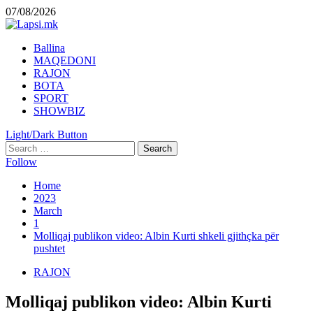
Skip
07/08/2026
to
content
Primary
Ballina
Menu
MAQEDONI
RAJON
BOTA
SPORT
SHOWBIZ
Light/Dark Button
Search
for:
Follow
Home
2023
March
1
Molliqaj publikon video: Albin Kurti shkeli gjithçka për
pushtet
RAJON
Molliqaj publikon video: Albin Kurti