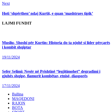
Next
Next
post:
Hoti ‘shpërthen’ ndaj Kurtit, e quan ‘mashtrues tipik’
LAJMI FUNDIT
Musliu- Shoshi për Kurtin: Historia do ta njohë si lider përçarës
i kombit shqiptar
19/11/2024
Sefer Selimi: Nesër në Prishtinë “legjitimohet” degradimi i
gjuhës shqipe, flamurit kombëtar, etnisë, diasporës
17/11/2024
Ballina
MAQEDONI
RAJON
BOTA