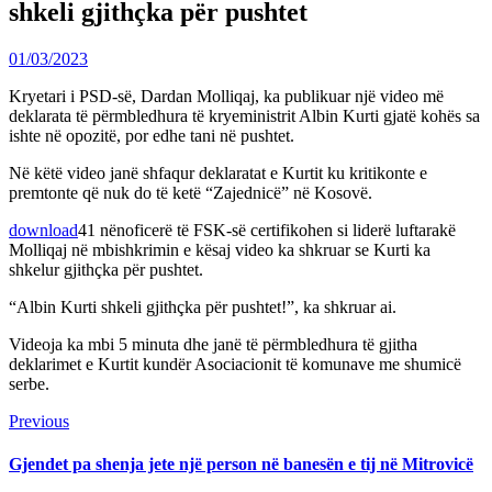
shkeli gjithçka për pushtet
01/03/2023
Kryetari i PSD-së, Dardan Molliqaj, ka publikuar një video më
deklarata të përmbledhura të kryeministrit Albin Kurti gjatë kohës sa
ishte në opozitë, por edhe tani në pushtet.
Në këtë video janë shfaqur deklaratat e Kurtit ku kritikonte e
premtonte që nuk do të ketë “Zajednicë” në Kosovë.
download
41 nënoficerë të FSK-së certifikohen si liderë luftarakë
Molliqaj në mbishkrimin e kësaj video ka shkruar se Kurti ka
shkelur gjithçka për pushtet.
“Albin Kurti shkeli gjithçka për pushtet!”, ka shkruar ai.
Videoja ka mbi 5 minuta dhe janë të përmbledhura të gjitha
deklarimet e Kurtit kundër Asociacionit të komunave me shumicë
serbe.
Continue
Previous
Previous
post:
Reading
Gjendet pa shenja jete një person në banesën e tij në Mitrovicë