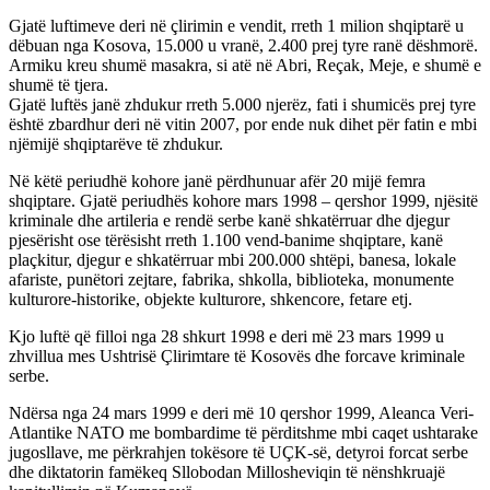
Gjatë luftimeve deri në çlirimin e vendit, rreth 1 milion shqiptarë u
dëbuan nga Kosova, 15.000 u vranë, 2.400 prej tyre ranë dëshmorë.
Armiku kreu shumë masakra, si atë në Abri, Reçak, Meje, e shumë e
shumë të tjera.
Gjatë luftës janë zhdukur rreth 5.000 njerëz, fati i shumicës prej tyre
është zbardhur deri në vitin 2007, por ende nuk dihet për fatin e mbi
njëmijë shqiptarëve të zhdukur.
Në këtë periudhë kohore janë përdhunuar afër 20 mijë femra
shqiptare. Gjatë periudhës kohore mars 1998 – qershor 1999, njësitë
kriminale dhe artileria e rendë serbe kanë shkatërruar dhe djegur
pjesërisht ose tërësisht rreth 1.100 vend-banime shqiptare, kanë
plaçkitur, djegur e shkatërruar mbi 200.000 shtëpi, banesa, lokale
afariste, punëtori zejtare, fabrika, shkolla, biblioteka, monumente
kulturore-historike, objekte kulturore, shkencore, fetare etj.
Kjo luftë që filloi nga 28 shkurt 1998 e deri më 23 mars 1999 u
zhvillua mes Ushtrisë Çlirimtare të Kosovës dhe forcave kriminale
serbe.
Ndërsa nga 24 mars 1999 e deri më 10 qershor 1999, Aleanca Veri-
Atlantike NATO me bombardime të përditshme mbi caqet ushtarake
jugosllave, me përkrahjen tokësore të UÇK-së, detyroi forcat serbe
dhe diktatorin famëkeq Sllobodan Millosheviqin të nënshkruajë