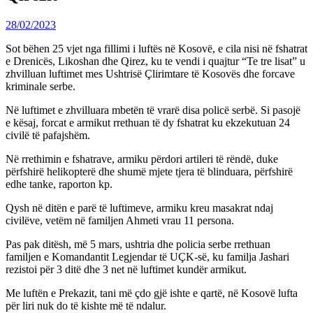
28/02/2023
Sot bëhen 25 vjet nga fillimi i luftës në Kosovë, e cila nisi në fshatrat
e Drenicës, Likoshan dhe Qirez, ku te vendi i quajtur “Te tre lisat” u
zhvilluan luftimet mes Ushtrisë Çlirimtare të Kosovës dhe forcave
kriminale serbe.
Në luftimet e zhvilluara mbetën të vrarë disa policë serbë. Si pasojë
e kësaj, forcat e armikut rrethuan të dy fshatrat ku ekzekutuan 24
civilë të pafajshëm.
Në rrethimin e fshatrave, armiku përdori artileri të rëndë, duke
përfshirë helikopterë dhe shumë mjete tjera të blinduara, përfshirë
edhe tanke, raporton kp.
Qysh në ditën e parë të luftimeve, armiku kreu masakrat ndaj
civilëve, vetëm në familjen Ahmeti vrau 11 persona.
Pas pak ditësh, më 5 mars, ushtria dhe policia serbe rrethuan
familjen e Komandantit Legjendar të UÇK-së, ku familja Jashari
rezistoi për 3 ditë dhe 3 net në luftimet kundër armikut.
Me luftën e Prekazit, tani më çdo gjë ishte e qartë, në Kosovë lufta
për liri nuk do të kishte më të ndalur.