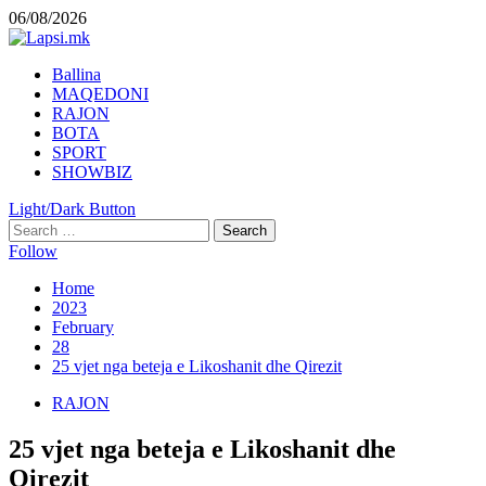
Skip
06/08/2026
to
content
Primary
Ballina
Menu
MAQEDONI
RAJON
BOTA
SPORT
SHOWBIZ
Light/Dark Button
Search
for:
Follow
Home
2023
February
28
25 vjet nga beteja e Likoshanit dhe Qirezit
RAJON
25 vjet nga beteja e Likoshanit dhe
Qirezit