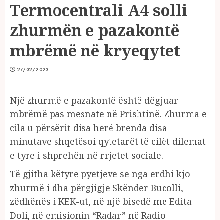
Termocentrali A4 solli
zhurmën e pazakontë
mbrëmë në kryeqytet
27/02/2023
Një zhurmë e pazakontë është dëgjuar
mbrëmë pas mesnate në Prishtinë. Zhurma e
cila u përsërit disa herë brenda disa
minutave shqetësoi qytetarët të cilët dilemat
e tyre i shprehën në rrjetet sociale.
Të gjitha këtyre pyetjeve se nga erdhi kjo
zhurmë i dha përgjigje Skënder Bucolli,
zëdhënës i KEK-ut, në një bisedë me Edita
Doli, në emisionin “Radar” në Radio