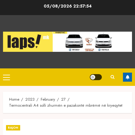
Skip
05/08/2026
22:57:54
to
content
Primary
Menu
Home
2023
February
27
Termocentrali A4 solli zhurmën e pazakontë mbrëmë në kryeqytet
RAJON