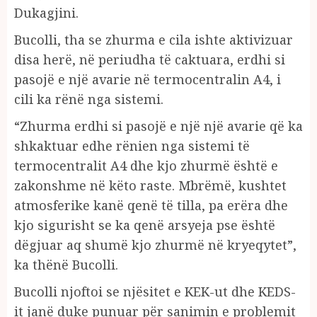
Dukagjini.
Bucolli, tha se zhurma e cila ishte aktivizuar
disa herë, në periudha të caktuara, erdhi si
pasojë e një avarie në termocentralin A4, i
cili ka rënë nga sistemi.
“Zhurma erdhi si pasojë e një një avarie që ka
shkaktuar edhe rënien nga sistemi të
termocentralit A4 dhe kjo zhurmë është e
zakonshme në këto raste. Mbrëmë, kushtet
atmosferike kanë qenë të tilla, pa erëra dhe
kjo sigurisht se ka qenë arsyeja pse është
dëgjuar aq shumë kjo zhurmë në kryeqytet”,
ka thënë Bucolli.
Bucolli njoftoi se njësitet e KEK-ut dhe KEDS-
it janë duke punuar për sanimin e problemit