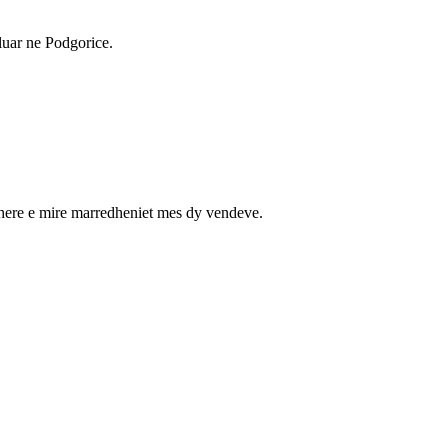
luar ne Podgorice.
ehere e mire marredheniet mes dy vendeve.