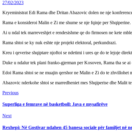
27/02/2023
Kryeministrat Edi Rama dhe Dritan Abazovic dolen ne nje konference p
Rama e konsideroi Malin e Zi me shume se nje fqinje per Shqiperine.
Ai u ndal tek marreveshjet e rendesishme qe do firmosen ne kete mble
Rama shtoi se ky nuk eshte nje projekt elektoral, perkundrazi.
Kreu i qeverise shqiptare njoftoi se ndetimi i ures qe do te lejoje dir
Duke u ndalur tek plani franko-gjerman per Kosoven, Rama tha se ai e
Edoi Rama shtoi se ne muajin qershor ne Malin e Zi do te zhvillohet 
Abazovic nderkohe shtoi se marredheniet mes Shqiperise dhe Malit te 
Continue
Previous
Previous
post:
Reading
Superliga e femrave në basketboll: Java e mysafirëve
Next
Next
post:
Rexhepi: Në Gostivar ndahen 45 banesa sociale për familjet në n