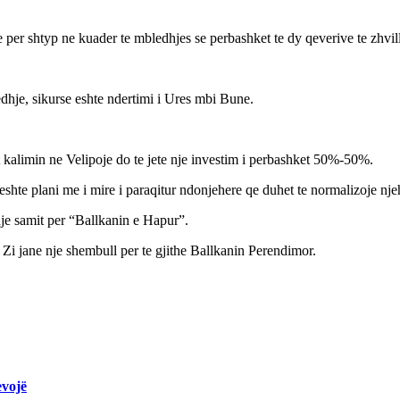
er shtyp ne kuader te mbledhjes se perbashket te dy qeverive te zhvil
dhje, sikurse eshte ndertimi i Ures mbi Bune.
ekt kalimin ne Velipoje do te jete nje investim i perbashket 50%-50%.
shte plani me i mire i paraqitur ndonjehere qe duhet te normalizoje nj
nje samit per “Ballkanin e Hapur”.
Zi jane nje shembull per te gjithe Ballkanin Perendimor.
evojë