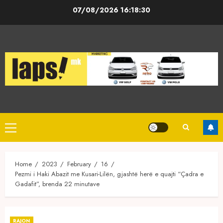
Skip
07/08/2026
16:18:31
to
content
Primary
Menu
Home
2023
February
16
Pezmi i Haki Abazit me Kusari-Lilën, gjashtë herë e quajti “Çadra e
Gadafit”, brenda 22 minutave
RAJON