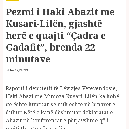
Pezmi i Haki Abazit me
Kusari-Lilën, gjashtë
herë e quajti “Çadra e
Gadafit”, brenda 22
minutave
16/02/2023
Raporti i deputetit të Lëvizjes Vetëvendosje,
Haki Abazi me Mimoza Kusari-Lilën ka kohë
që është kuptuar se nuk është në binarët e
duhur. Këtë e kanë dëshmuar deklaratat e
Abazit në konferencat e përjavshme që i
njëjti thirrte për media.