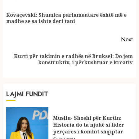
Reading
Kovaçevski: Shumica parlamentare është më e
Pr
madhe se sa ishte deri tani
po
Next
Kurti për takimin e radhës në Bruksel: Do jem
Next
konstruktiv, i përkushtuar e kreativ
post:
LAJMI FUNDIT
Musliu- Shoshi për Kurtin:
Historia do ta njohë si lider
përçarës i kombit shqiptar