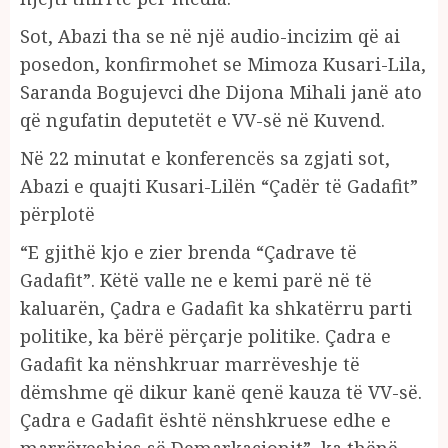
Sot, Abazi tha se në një audio-incizim që ai
posedon, konfirmohet se Mimoza Kusari-Lila,
Saranda Bogujevci dhe Dijona Mihali janë ato
që ngufatin deputetët e VV-së në Kuvend.
Në 22 minutat e konferencës sa zgjati sot,
Abazi e quajti Kusari-Lilën “Çadër të Gadafit”
përplotë
“E gjithë kjo e zier brenda “Çadrave të
Gadafit”. Këtë valle ne e kemi parë në të
kaluarën, Çadra e Gadafit ka shkatërru parti
politike, ka bërë përçarje politike. Çadra e
Gadafit ka nënshkruar marrëveshje të
dëmshme që dikur kanë qenë kauza të VV-së.
Çadra e Gadafit është nënshkruese edhe e
marrëveshjes së Demarkacionit”, ka thënë