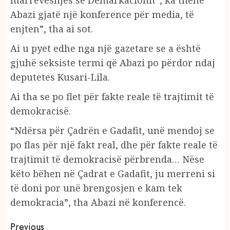
Abazi gjatë një konference për media, të
enjten”, tha ai sot.
Ai u pyet edhe nga një gazetare se a është
gjuhë seksiste termi që Abazi po përdor ndaj
deputetes Kusari-Lila.
Ai tha se po flet për fakte reale të trajtimit të
demokracisë.
“Ndërsa për Çadrën e Gadafit, unë mendoj se
po flas për një fakt real, dhe për fakte reale të
trajtimit të demokracisë përbrenda… Nëse
këto bëhen në Çadrat e Gadafit, ju merreni si
të doni por unë brengosjen e kam tek
demokracia”, tha Abazi në konferencë.
Continue
Previous