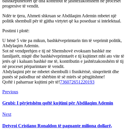
bashkëpunëtorët që dha kontribut të jashtëzakonshëm në proceset
progresive të vendit.
Ndër te tjera, Ahmeti shkruan se Abdilaqim Ademin mbetet një
politik shembull për të gjitha virtytet që ka poseduar si intelektual.
Postimi i plotë:
U bënë 5 vite pa mikun, bashkëveprimtarin tim të veprimit politik,
Abdylaqim Ademin.
Sot në vendprehjen e tij në Shemshovë evokuam bashkë me
familjarët, miqtë dhe bashkëveprimtarët e tij kujtimet mbi ato vite të
jetës që i kaluam bashkë me të, kontributin e jashtëzakonshëm të tij
në proceset përparimtare të vendit.
Abdylaqimi për ne mbetet shembulli i fisnikërisë, sinqeritetit dhe
punës së palodhur në shërbim të së mirës së përgjitshme!
Qoftë i paharruar kujtimi për të!
736072651220193
Continue
Previous
Previous
post:
Reading
Grubi: I përjetshëm qoftë kujtimi për Abdilaqim Ademin
Next
Next
post:
Detyroi Cristiano Ronaldon të paguante miliona dollarë,