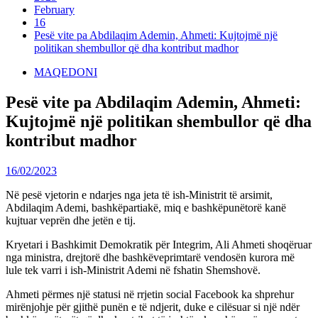
February
16
Pesë vite pa Abdilaqim Ademin, Ahmeti: Kujtojmë një
politikan shembullor që dha kontribut madhor
MAQEDONI
Pesë vite pa Abdilaqim Ademin, Ahmeti:
Kujtojmë një politikan shembullor që dha
kontribut madhor
16/02/2023
Në pesë vjetorin e ndarjes nga jeta të ish-Ministrit të arsimit,
Abdilaqim Ademi, bashkëpartiakë, miq e bashkëpunëtorë kanë
kujtuar veprën dhe jetën e tij.
Kryetari i Bashkimit Demokratik për Integrim, Ali Ahmeti shoqëruar
nga ministra, drejtorë dhe bashkëveprimtarë vendosën kurora më
lule tek varri i ish-Ministrit Ademi në fshatin Shemshovë.
Ahmeti përmes një statusi në rrjetin social Facebook ka shprehur
mirënjohje për gjithë punën e të ndjerit, duke e cilësuar si një ndër