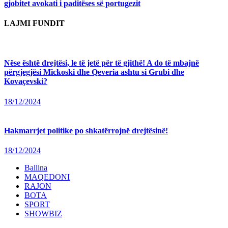
gjobitet avokati i paditëses së portugezit
LAJMI FUNDIT
Nëse është drejtësi, le të jetë për të gjithë! A do të mbajnë
përgjegjësi Mickoski dhe Qeveria ashtu si Grubi dhe
Kovaçevski?
18/12/2024
Hakmarrjet politike po shkatërrojnë drejtësinë!
18/12/2024
Ballina
MAQEDONI
RAJON
BOTA
SPORT
SHOWBIZ