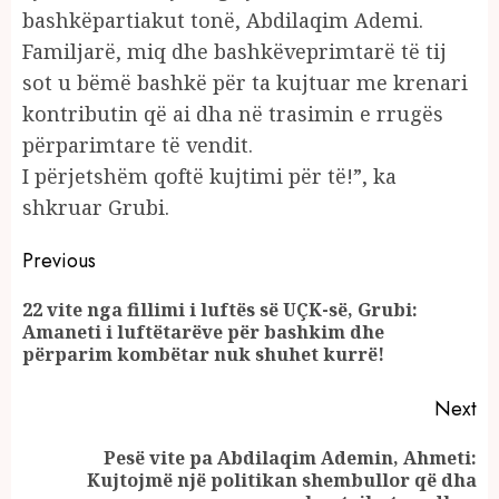
bashkëpartiakut tonë, Abdilaqim Ademi.
Familjarë, miq dhe bashkëveprimtarë të tij
sot u bëmë bashkë për ta kujtuar me krenari
kontributin që ai dha në trasimin e rrugës
përparimtare të vendit.
I përjetshëm qoftë kujtimi për të!”, ka
shkruar Grubi.
Continue
Previous
Reading
22 vite nga fillimi i luftës së UÇK-së, Grubi:
Pr
Amaneti i luftëtarëve për bashkim dhe
po
përparim kombëtar nuk shuhet kurrë!
Next
Pesë vite pa Abdilaqim Ademin, Ahmeti:
Next
Kujtojmë një politikan shembullor që dha