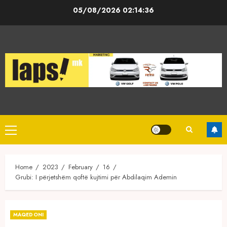
Skip
05/08/2026
02:14:36
to
content
Primary
Menu
Home
2023
February
16
Grubi: I përjetshëm qoftë kujtimi për Abdilaqim Ademin
MAQEDONI