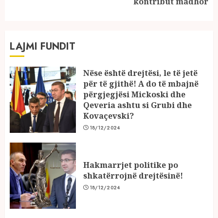
post:
kontribut madhor
LAJMI FUNDIT
Nëse është drejtësi, le të jetë
për të gjithë! A do të mbajnë
përgjegjësi Mickoski dhe
Qeveria ashtu si Grubi dhe
Kovaçevski?
18/12/2024
Hakmarrjet politike po
shkatërrojnë drejtësinë!
18/12/2024