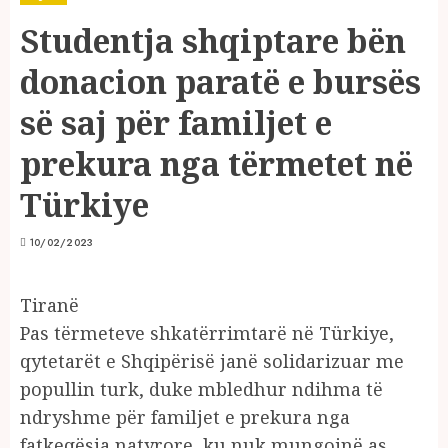
Studentja shqiptare bën
donacion paratë e bursës
së saj për familjet e
prekura nga tërmetet në
Türkiye
10/02/2023
Tiranë
Pas tërmeteve shkatërrimtarë në Türkiye,
qytetarët e Shqipërisë janë solidarizuar me
popullin turk, duke mbledhur ndihma të
ndryshme për familjet e prekura nga
fatkeqësia natyrore, ku nuk mungojnë as