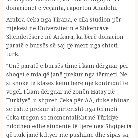
donacionet e veçanta, raporton Anadolu.
Ambra Ceka nga Tirana, e cila studion për
mjekësi në Universitetin e Shkencave
Shëndetësore në Ankara, ka bërë donacion
paratë e bursës së saj që merr nga shteti
turk.
“Unë paratë e bursës time i kam dërguar për
shoqet e mia që janë prekur nga tërmeti. Ne
si shokë të klasës kemi bërë një kontribut të
vogël. I kam dërguar në zonën Hatay në
Türkiye”, u shpreh Ceka për AA, duke shtuar
se është prekur shpirtërisht nga tërmeti.
Ceka tregon se momentalisht në Türkiye
ndodhen edhe studentë të tjerë nga Shqipëria
që nuk janë kthyer me pushime dhe sipas saj