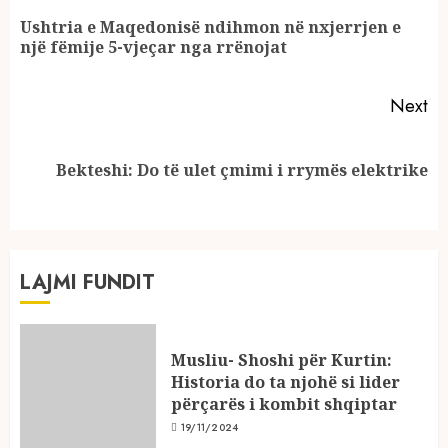
Reading
Ushtria e Maqedonisë ndihmon në nxjerrjen e
Pr
një fëmije 5-vjeçar nga rrënojat
po
Next
Next
Bekteshi: Do të ulet çmimi i rrymës elektrike
post:
LAJMI FUNDIT
Musliu- Shoshi për Kurtin:
Historia do ta njohë si lider
përçarës i kombit shqiptar
19/11/2024