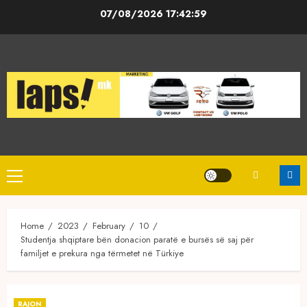
Skip
07/08/2026
17:42:59
to
content
Primary
Menu
Home
2023
February
10
Studentja shqiptare bën donacion paratë e bursës së saj për
familjet e prekura nga tërmetet në Türkiye
RAJON