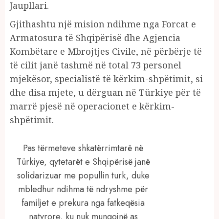
Jaupllari.
Gjithashtu një mision ndihme nga Forcat e
Armatosura të Shqipërisë dhe Agjencia
Kombëtare e Mbrojtjes Civile, në përbërje të
të cilit janë tashmë në total 73 personel
mjekësor, specialistë të kërkim-shpëtimit, si
dhe disa mjete, u dërguan në Türkiye për të
marrë pjesë në operacionet e kërkim-
shpëtimit.
Pas tërmeteve shkatërrimtarë në
Türkiye, qytetarët e Shqipërisë janë
solidarizuar me popullin turk, duke
mbledhur ndihma të ndryshme për
familjet e prekura nga fatkeqësia
natyrore, ku nuk mungojnë as