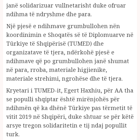
janë solidarizuar vullnetarisht duke ofruar
ndihma të ndryshme dhe para.
Një pjesë e ndihmave grumbullohen nën
koordinimin e Shoqatës së të Diplomuarve në
Türkiye të Shqipërisë (TUMED) dhe
organizatave të tjera, ndërkohë pjesë e
ndihmave që po grumbullohen janë shumat
në para, rroba, materiale higjienike,
materiale strehimi, ngrohëse dhe të tjera.
Kryetari i TUMED-it, Egert Haxhiu, për AA tha
se populli shqiptar është mirënjohës për
ndihmën që ka dhënë Türkiye pas tërmetit të
vitit 2019 në Shqipëri, duke shtuar se për këtë
arsye tregon solidaritetin e tij ndaj popullit
turk.