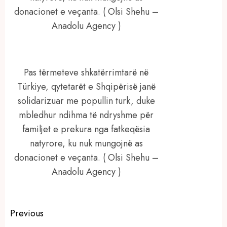
donacionet e veçanta. ( Olsi Shehu –
Anadolu Agency )
Pas tërmeteve shkatërrimtarë në
Türkiye, qytetarët e Shqipërisë janë
solidarizuar me popullin turk, duke
mbledhur ndihma të ndryshme për
familjet e prekura nga fatkeqësia
natyrore, ku nuk mungojnë as
donacionet e veçanta. ( Olsi Shehu –
Anadolu Agency )
Continue
Previous