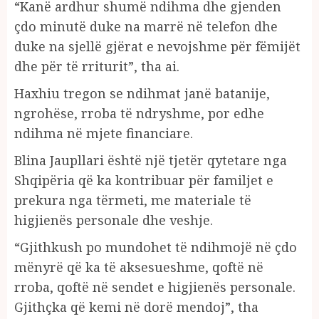
“Kanë ardhur shumë ndihma dhe gjenden
çdo minutë duke na marrë në telefon dhe
duke na sjellë gjërat e nevojshme për fëmijët
dhe për të rriturit”, tha ai.
Haxhiu tregon se ndihmat janë batanije,
ngrohëse, rroba të ndryshme, por edhe
ndihma në mjete financiare.
Blina Jaupllari është një tjetër qytetare nga
Shqipëria që ka kontribuar për familjet e
prekura nga tërmeti, me materiale të
higjienës personale dhe veshje.
“Gjithkush po mundohet të ndihmojë në çdo
mënyrë që ka të aksesueshme, qoftë në
rroba, qoftë në sendet e higjienës personale.
Gjithçka që kemi në dorë mendoj”, tha