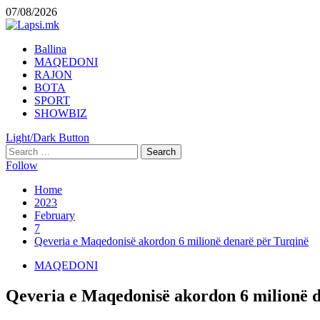
Skip
07/08/2026
to
content
Primary
Ballina
Menu
MAQEDONI
RAJON
BOTA
SPORT
SHOWBIZ
Light/Dark Button
Search
for:
Follow
Home
2023
February
7
Qeveria e Maqedonisë akordon 6 milionë denarë për Turqinë
MAQEDONI
Qeveria e Maqedonisë akordon 6 milionë 