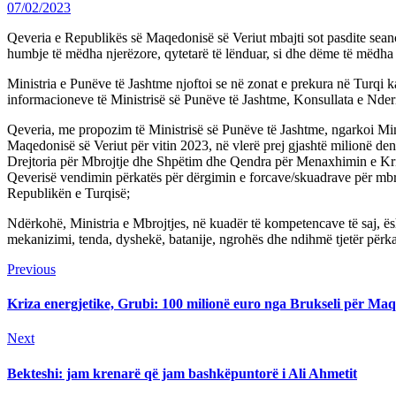
07/02/2023
Qeveria e Republikës së Maqedonisë së Veriut mbajti sot pasdite seanc
humbje të mëdha njerëzore, qytetarë të lënduar, si dhe dëme të mëdha 
Ministria e Punëve të Jashtme njoftoi se në zonat e prekura në Turqi k
informacioneve të Ministrisë së Punëve të Jashtme, Konsullata e Nder
Qeveria, me propozim të Ministrisë së Punëve të Jashtme, ngarkoi Mini
Maqedonisë së Veriut për vitin 2023, në vlerë prej gjashtë milionë de
Drejtoria për Mbrojtje dhe Shpëtim dhe Qendra për Menaxhimin e Kriza
Qeverisë vendimin përkatës për dërgimin e forcave/skuadrave për mbro
Republikën e Turqisë;
Ndërkohë, Ministria e Mbrojtjes, në kuadër të kompetencave të saj, ësh
mekanizimi, tenda, dyshekë, batanije, ngrohës dhe ndihmë tjetër përka
Continue
Previous
Previous
post:
Reading
Kriza energjetike, Grubi: 100 milionë euro nga Brukseli për Maq
Next
Next
post:
Bekteshi: jam krenarë që jam bashkëpuntorë i Ali Ahmetit