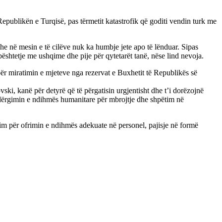
publikën e Turqisë, pas tërmetit katastrofik që goditi vendin turk me
he në mesin e të cilëve nuk ka humbje jete apo të lënduar. Sipas
shtetje me ushqime dhe pije për qytetarët tanë, nëse lind nevoja.
ër miratimin e mjeteve nga rezervat e Buxhetit të Republikës së
, kanë për detyrë që të përgatisin urgjentisht dhe t’i dorëzojnë
 dërgimin e ndihmës humanitare për mbrojtje dhe shpëtim në
dim për ofrimin e ndihmës adekuate në personel, pajisje në formë