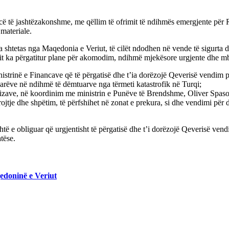
ë të jashtëzakonshme, me qëllim të ofrimit të ndihmës emergjente për Re
materiale.
a shtetas nga Maqedonia e Veriut, të cilët ndodhen në vende të sigurta d
it ka përgatitur plane për akomodim, ndihmë mjekësore urgjente dhe mbë
strinë e Financave që të përgatisë dhe t’ia dorëzojë Qeverisë vendim p
narëve në ndihmë të dëmtuarve nga tërmeti katastrofik në Turqi;
ve, në koordinim me ministrin e Punëve të Brendshme, Oliver Spasovski
jtje dhe shpëtim, të përfshihet në zonat e prekura, si dhe vendimi për
të e obliguar që urgjentisht të përgatisë dhe t’i dorëzojë Qeverisë ven
tëse.
edoninë e Veriut