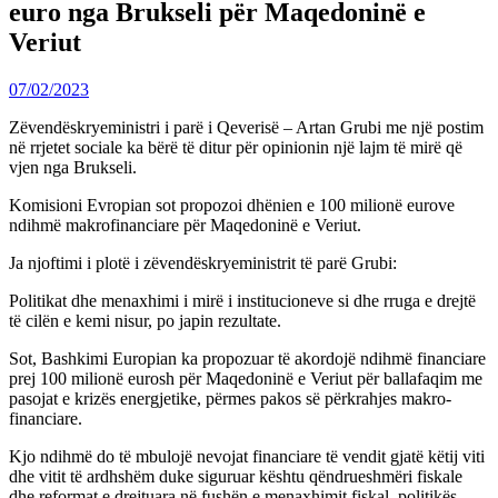
euro nga Brukseli për Maqedoninë e
Veriut
07/02/2023
Zëvendëskryeministri i parë i Qeverisë – Artan Grubi me një postim
në rrjetet sociale ka bërë të ditur për opinionin një lajm të mirë që
vjen nga Brukseli.
Komisioni Evropian sot propozoi dhënien e 100 milionë eurove
ndihmë makrofinanciare për Maqedoninë e Veriut.
Ja njoftimi i plotë i zëvendëskryeministrit të parë Grubi:
Politikat dhe menaxhimi i mirë i institucioneve si dhe rruga e drejtë
të cilën e kemi nisur, po japin rezultate.
Sot, Bashkimi Europian ka propozuar të akordojë ndihmë financiare
prej 100 milionë eurosh për Maqedoninë e Veriut për ballafaqim me
pasojat e krizës energjetike, përmes pakos së përkrahjes makro-
financiare.
Kjo ndihmë do të mbulojë nevojat financiare të vendit gjatë këtij viti
dhe vitit të ardhshëm duke siguruar kështu qëndrueshmëri fiskale
dhe reformat e drejtuara në fushën e menaxhimit fiskal, politikës