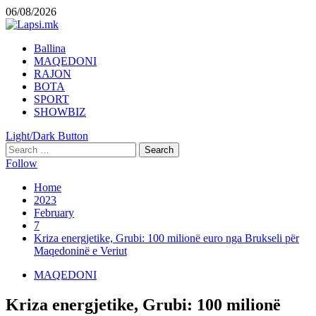
Skip
06/08/2026
to
content
Primary
Ballina
Menu
MAQEDONI
RAJON
BOTA
SPORT
SHOWBIZ
Light/Dark Button
Search
for:
Follow
Home
2023
February
7
Kriza energjetike, Grubi: 100 milionë euro nga Brukseli për
Maqedoninë e Veriut
MAQEDONI
Kriza energjetike, Grubi: 100 milionë