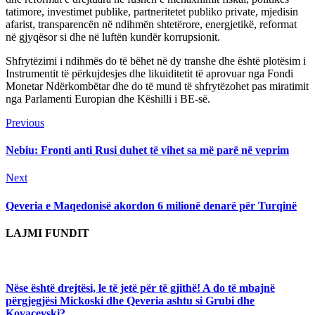
tatimore, investimet publike, partneritetet publiko private, mjedisin
afarist, transparencën në ndihmën shtetërore, energjetikë, reformat
në gjyqësor si dhe në luftën kundër korrupsionit.
Shfrytëzimi i ndihmës do të bëhet në dy transhe dhe është plotësim i
Instrumentit të përkujdesjes dhe likuiditetit të aprovuar nga Fondi
Monetar Ndërkombëtar dhe do të mund të shfrytëzohet pas miratimit
nga Parlamenti Europian dhe Këshilli i BE-së.
Continue
Previous
Previous
post:
Reading
Nebiu: Fronti anti Rusi duhet të vihet sa më parë në veprim
Next
Next
post:
Qeveria e Maqedonisë akordon 6 milionë denarë për Turqinë
LAJMI FUNDIT
Nëse është drejtësi, le të jetë për të gjithë! A do të mbajnë
përgjegjësi Mickoski dhe Qeveria ashtu si Grubi dhe
Kovaçevski?