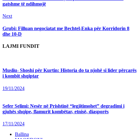
gatshme të ndihmojë
Next
Next
post:
Grubi: Filluan negociatat me Bechtel-Enka për Korridorin 8
dhe 10-D
LAJMI FUNDIT
Musliu- Shoshi për Kurtin: Historia do ta njohë si lider përçarës
i kombit shqiptar
19/11/2024
Sefer Selimi: Nesër në Prishtinë “legjitimohet” degradimi i
gjuhës shqipe, flamurit kombëtar, etnisë, diasporës
17/11/2024
Ballina