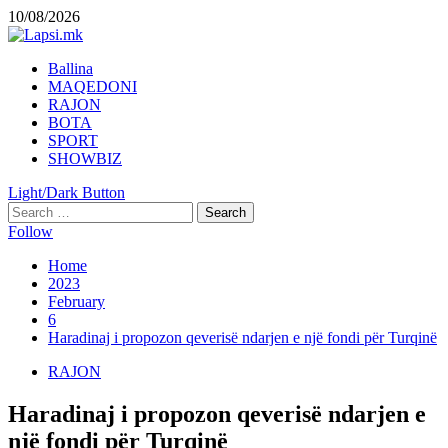
Skip
10/08/2026
to
content
Primary
Ballina
Menu
MAQEDONI
RAJON
BOTA
SPORT
SHOWBIZ
Light/Dark Button
Search
for:
Follow
Home
2023
February
6
Haradinaj i propozon qeverisë ndarjen e një fondi për Turqinë
RAJON
Haradinaj i propozon qeverisë ndarjen e
një fondi për Turqinë