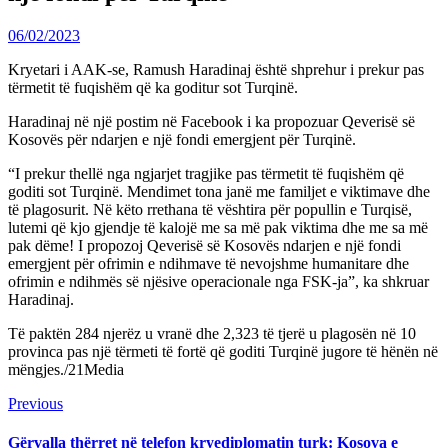
06/02/2023
Kryetari i AAK-se, Ramush Haradinaj është shprehur i prekur pas
tërmetit të fuqishëm që ka goditur sot Turqinë.
Haradinaj në një postim në Facebook i ka propozuar Qeverisë së
Kosovës për ndarjen e një fondi emergjent për Turqinë.
“I prekur thellë nga ngjarjet tragjike pas tërmetit të fuqishëm që
goditi sot Turqinë. Mendimet tona janë me familjet e viktimave dhe
të plagosurit. Në këto rrethana të vështira për popullin e Turqisë,
lutemi që kjo gjendje të kalojë me sa më pak viktima dhe me sa më
pak dëme! I propozoj Qeverisë së Kosovës ndarjen e një fondi
emergjent për ofrimin e ndihmave të nevojshme humanitare dhe
ofrimin e ndihmës së njësive operacionale nga FSK-ja”, ka shkruar
Haradinaj.
Të paktën 284 njerëz u vranë dhe 2,323 të tjerë u plagosën në 10
provinca pas një tërmeti të fortë që goditi Turqinë jugore të hënën në
mëngjes./21Media
Continue
Previous
Previous
post:
Reading
Gërvalla thërret në telefon kryediplomatin turk: Kosova e