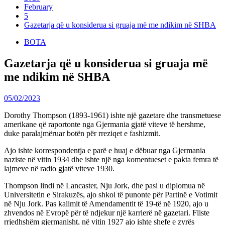
February
5
Gazetarja që u konsiderua si gruaja më me ndikim në SHBA
BOTA
Gazetarja që u konsiderua si gruaja më
me ndikim në SHBA
05/02/2023
Dorothy Thompson (1893-1961) ishte një gazetare dhe transmetuese
amerikane që raportonte nga Gjermania gjatë viteve të hershme,
duke paralajmëruar botën për rreziqet e fashizmit.
Ajo ishte korrespondentja e parë e huaj e dëbuar nga Gjermania
naziste në vitin 1934 dhe ishte një nga komentueset e pakta femra të
lajmeve në radio gjatë viteve 1930.
Thompson lindi në Lancaster, Nju Jork, dhe pasi u diplomua në
Universitetin e Sirakuzës, ajo shkoi të punonte për Partinë e Votimit
në Nju Jork. Pas kalimit të Amendamentit të 19-të në 1920, ajo u
zhvendos në Evropë për të ndjekur një karrierë në gazetari. Fliste
rrjedhshëm gjermanisht, në vitin 1927 ajo ishte shefe e zyrës