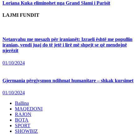
Loriana Kuka eliminohet nga Grand Slami i Parisit
LAJMI FUNDIT
Netanyahu me mesazh për iranianët: Izraeli është me popullin
iranian, vendi juaj do të jetë i lirë më shpejt se që mendojnë
njerëzit
01/10/2024
Gjermania përgjysmon ndihmat humanitare – shkak kursimet
01/10/2024
Ballina
MAQEDONI
RAJON
BOTA
SPORT
SHOWBIZ