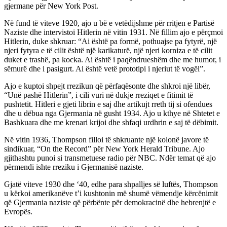
gjermane për New York Post.
Në fund të viteve 1920, ajo u bë e vetëdijshme për rritjen e Partisë
Naziste dhe intervistoi Hitlerin në vitin 1931. Në fillim ajo e përçmoi
Hitlerin, duke shkruar: “Ai është pa formë, pothuajse pa fytyrë, një
njeri fytyra e të cilit është një karikaturë, një njeri korniza e të cilit
duket e trashë, pa kocka. Ai është i paqëndrueshëm dhe me humor, i
sëmurë dhe i pasigurt. Ai është vetë prototipi i njeriut të vogël”.
Ajo e kuptoi shpejt rrezikun që përfaqësonte dhe shkroi një libër,
“Unë pashë Hitlerin”, i cili vuri në dukje rreziqet e fitimit të
pushtetit. Hitleri e gjeti librin e saj dhe artikujt rreth tij si ofendues
dhe u dëbua nga Gjermania në gusht 1934. Ajo u kthye në Shtetet e
Bashkuara dhe me krenari krijoi dhe shfaqi urdhrin e saj të dëbimit.
Në vitin 1936, Thompson filloi të shkruante një kolonë javore të
sindikuar, “On the Record” për New York Herald Tribune. Ajo
gjithashtu punoi si transmetuese radio për NBC. Ndër temat që ajo
përmendi ishte rreziku i Gjermanisë naziste.
Gjatë viteve 1930 dhe ‘40, edhe para shpalljes së luftës, Thompson
u kërkoi amerikanëve t’i kushtonin më shumë vëmendje kërcënimit
që Gjermania naziste që përbënte për demokracinë dhe hebrenjtë e
Evropës.