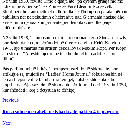
Në vitin 1939, revista Time e quajti atë “pa dyshim gruaja më me
ndikim në Amerikë” pas Zonjës së Parë Eleanor Roosevelt.
Shkrimet dhe transmetimet radiofonike të Thompson paralajmëruan
publikun për persekutimin e hebrenjve nga Gjermania naziste dhe
kërcënimin që nazizmi përbënte për demokracinë dhe paqen
ndërkombëtare.
Në vitin 1928, Thompson u martua me romancierin Sinclair Lewis,
por dashuria eb tyre përfundoi në divorc në vitin 1940. Në vitin
1943, ajo u martua me artistin çekosllovak Maxim Kopf. Për Kopf,
ajo shkroi: “Ai është njeriu me të cilin duhet të martohesha në
fillim”.
Pas përfundimit të luftës, Thompson vazhdoi të shkruante, por
artikujt e saj mujorë në “Ladies’ Home Journal” fokusoheshin në
tema shtëpiake dhe familjare si fëmijët, kafshët shtëpiake dhe
kopshtaria. Ajo vazhdoi të shkruante për Journal deri në vitin 1958,
kur shëndeti i keq e detyruan të tërhiqej.
Continue
Previous
Previous
post:
Reading
Rusia sulme me raketa në Kharkiv, të paktën 4 të plagosur
Next
Next
post: