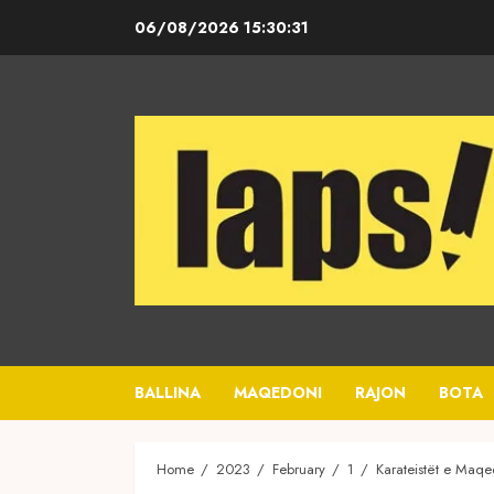
Skip
06/08/2026
15:30:31
to
content
BALLINA
MAQEDONI
RAJON
BOTA
Home
2023
February
1
Karateistët e Maqe