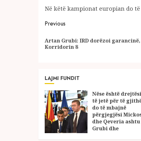
Në këtë kampionat europian do të 
Continue
Previous
Reading
Artan Grubi: IRD dorëzoi garancinë, 
Korridorin 8
LAJMI FUNDIT
Nëse është drejtësi
të jetë për të gjith
do të mbajnë
përgjegjësi Micko
dhe Qeveria ashtu 
Grubi dhe
Kovaçevski?