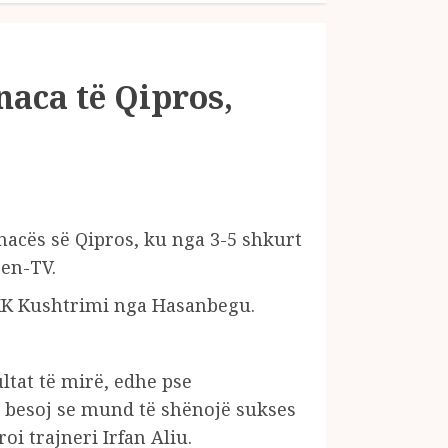
naca të Qipros,
nacës së Qipros, ku nga 3-5 shkurt
pen-TV.
 KK Kushtrimi nga Hasanbegu.
ltat të mirë, edhe pse
, besoj se mund të shënojë sukses
i trajneri Irfan Aliu.