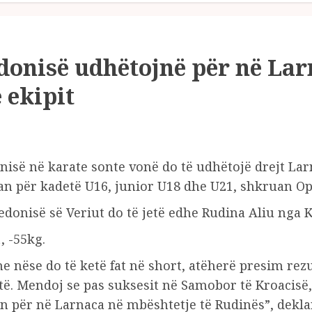
donisë udhëtojnë për në Lar
 ekipit
nisë në karate sonte vonë do të udhëtojë drejt Lar
an për kadetë U16, junior U18 dhe U21, shkruan O
edonisë së Veriut do të jetë edhe Rudina Aliu nga
, -55kg.
e nëse do të ketë fat në short, atëherë presim rezu
rtë. Mendoj se pas suksesit në Samobor të Kroacisë
en për në Larnaca në mbështetje të Rudinës”, deklaro