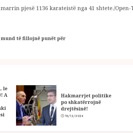
marrin pjesë 1136 karateistë nga 41 shtete./Open-
mund të fillojnë punët për
Previous
Next
post:
post:
, le
ë! A
Hakmarrjet politike
po shkatërrojnë
ski
drejtësinë!
si
18/12/2024