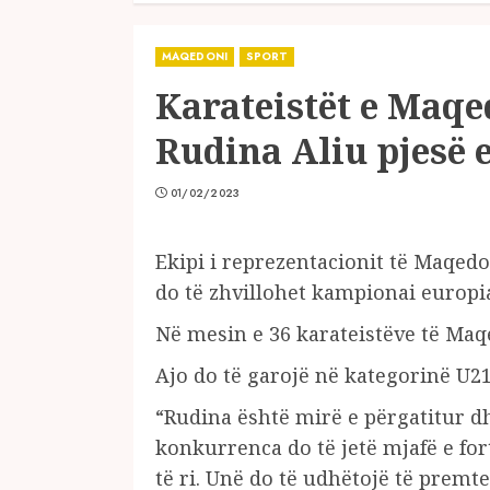
MAQEDONI
SPORT
Karateistët e Maqe
Rudina Aliu pjesë e
01/02/2023
Ekipi i reprezentacionit të Maqedo
do të zhvillohet kampionai europi
Në mesin e 36 karateistëve të Maq
Ajo do të garojë në kategorinë U21
“Rudina është mirë e përgatitur dh
konkurrenca do të jetë mjafë e fo
të ri. Unë do të udhëtojë të premt