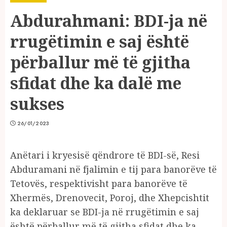
Abdurahmani: BDI-ja në
rrugëtimin e saj është
përballur më të gjitha
sfidat dhe ka dalë me
sukses
26/01/2023
Anëtari i kryesisë qëndrore të BDI-së, Resi
Abduramani në fjalimin e tij para banorëve të
Tetovës, respektivisht para banorëve të
Xhermës, Drenovecit, Poroj, dhe Xhepcishtit
ka deklaruar se BDI-ja në rrugëtimin e saj
është përballur më të gjitha sfidat dhe ka