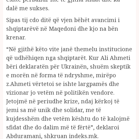
dalë me sukses.
Sipas tij cdo ditë që vjen bëhët avancimi i
shqiptarëvë në Maqedoni dhe kjo na bën
krenar.
“Në gjithë këto vite janë themelu institucione
që udhëhiqen nga shqiptarët. Kur Ali Ahmeti
bëri deklaratën për Ukrainën, shuëm skeptik
e morën në forma të ndryshme, mirëpo
z.Ahmeti vërtetoi se ishte largpamës dhe
vizionar jo vetëm në politikën vendore.
Jetojmë në periudhe krize, ndaj kërkoj të
jemi sa më unik dhe solidar, me të
kujdesshëm dhe vetëm kështu do të kalojmë
sfidat dhe do dalim më të fërtë”, deklaroi
Abduramani, shkruan indeks.mk.