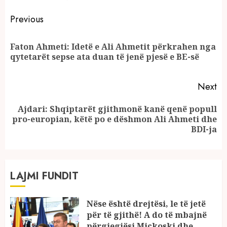
Continue
Previous
Reading
Faton Ahmeti: Idetë e Ali Ahmetit përkrahen nga
Pr
qytetarët sepse ata duan të jenë pjesë e BE-së
po
Next
Ajdari: Shqiptarët gjithmonë kanë qenë popull
Next
pro-europian, këtë po e dëshmon Ali Ahmeti dhe
post:
BDI-ja
LAJMI FUNDIT
Nëse është drejtësi, le të jetë
për të gjithë! A do të mbajnë
përgjegjësi Mickoski dhe