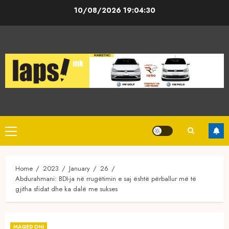
Skip
10/08/2026
19:04:30
to
content
Primary
Menu
Home
2023
January
26
Abdurahmani: BDI-ja në rrugëtimin e saj është përballur më të
gjitha sfidat dhe ka dalë me sukses
MAQEDONI