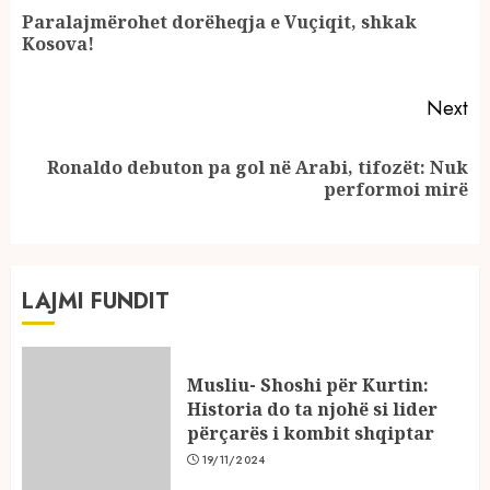
Reading
Paralajmërohet dorëheqja e Vuçiqit, shkak
Pr
Kosova!
po
Next
Ronaldo debuton pa gol në Arabi, tifozët: Nuk
Next
performoi mirë
post:
LAJMI FUNDIT
Musliu- Shoshi për Kurtin:
Historia do ta njohë si lider
përçarës i kombit shqiptar
19/11/2024