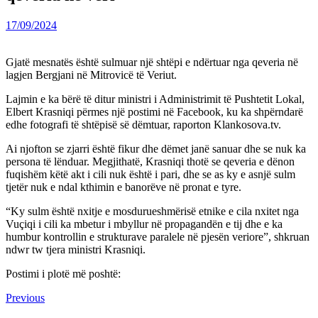
17/09/2024
Gjatë mesnatës është sulmuar një shtëpi e ndërtuar nga qeveria në
lagjen Bergjani në Mitrovicë të Veriut.
Lajmin e ka bërë të ditur ministri i Administrimit të Pushtetit Lokal,
Elbert Krasniqi përmes një postimi në Facebook, ku ka shpërndarë
edhe fotografi të shtëpisë së dëmtuar, raporton Klankosova.tv.
Ai njofton se zjarri është fikur dhe dëmet janë sanuar dhe se nuk ka
persona të lënduar. Megjithatë, Krasniqi thotë se qeveria e dënon
fuqishëm këtë akt i cili nuk është i pari, dhe se as ky e asnjë sulm
tjetër nuk e ndal kthimin e banorëve në pronat e tyre.
“Ky sulm është nxitje e mosdurueshmërisë etnike e cila nxitet nga
Vuçiqi i cili ka mbetur i mbyllur në propagandën e tij dhe e ka
humbur kontrollin e strukturave paralele në pjesën veriore”, shkruan
ndwr tw tjera ministri Krasniqi.
Postimi i plotë më poshtë:
Continue
Previous
Previous
post: