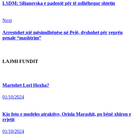
Reading
LSDM: Siljanovska e padenjë për të udhëhequr shtetin
Next
Next
post:
Arrestohet një mësimdhënëse në Pejë, dyshohet për veprën
penale “mashtrim”
LAJMI FUNDIT
Martohet Lori Hoxha?
01/10/2024
Kjo foto e modeles atraktive, Oriola Marashit, po bënë xhiron e
rrjetit
01/10/2024