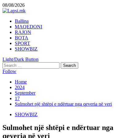
Skip
08/08/2026
to
content
Primary
Ballina
Menu
MAQEDONI
RAJON
BOTA
SPORT
SHOWBIZ
Light/Dark Button
Search
for:
Follow
Home
2024
September
17
Sulmohet një shtëpi e ndërtuar nga qeveria në veri
SHOWBIZ
Sulmohet një shtëpi e ndërtuar nga
qeveria në veri