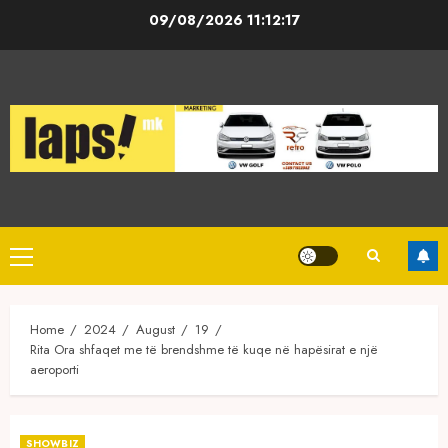
Skip
09/08/2026
11:12:17
to
content
Primary
Menu
Home
2024
August
19
Rita Ora shfaqet me të brendshme të kuqe në hapësirat e një
aeroporti
SHOWBIZ