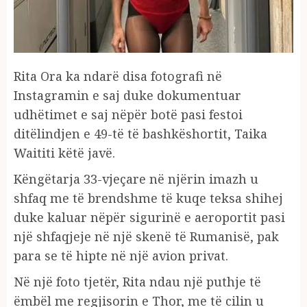
Rita Ora ka ndarë disa fotografi në
Instagramin e saj duke dokumentuar
udhëtimet e saj nëpër botë pasi festoi
ditëlindjen e 49-të të bashkëshortit, Taika
Waititi këtë javë.
Këngëtarja 33-vjeçare në njërin imazh u
shfaq me të brendshme të kuqe teksa shihej
duke kaluar nëpër sigurinë e aeroportit pasi
një shfaqjeje në një skenë të Rumanisë, pak
para se të hipte në një avion privat.
Në një foto tjetër, Rita ndau një puthje të
ëmbël me regjisorin e Thor, me të cilin u