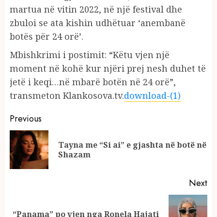
martua në vitin 2022, në një festival dhe
zbuloi se ata kishin udhëtuar ‘anembanë
botës për 24 orë’.
Mbishkrimi i postimit: “Këtu vjen një
moment në kohë kur njëri prej nesh duhet të
jetë i keqi…në mbarë botën në 24 orë”,
transmeton Klankosova.tv.
download-(1)
Continue
Previous
Reading
Tayna me “Si ai” e gjashta në botë në
Pr
Shazam
po
Next
Next
“Panama” po vjen nga Ronela Hajati