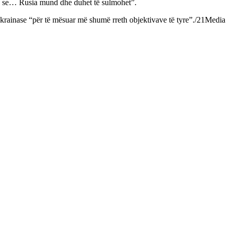
ëve se… Rusia mund dhe duhet të sulmohet”.
krainase “për të mësuar më shumë rreth objektivave të tyre”./21Media