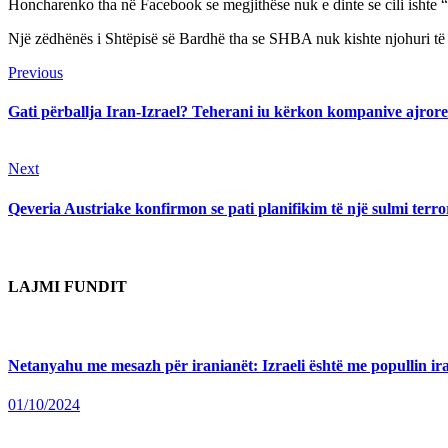
Honcharenko tha në Facebook se megjithëse nuk e dinte se cili ishte 
Një zëdhënës i Shtëpisë së Bardhë tha se SHBA nuk kishte njohuri të
Continue
Previous
Previous
post:
Reading
Gati përballja Iran-Izrael? Teherani iu kërkon kompanive ajrore
Next
Next
post:
Qeveria Austriake konfirmon se pati planifikim të një sulmi terro
LAJMI FUNDIT
Netanyahu me mesazh për iranianët: Izraeli është me popullin irani
01/10/2024