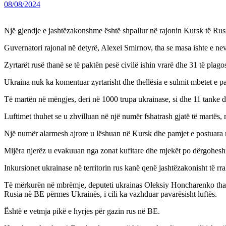
08/08/2024
Një gjendje e jashtëzakonshme është shpallur në rajonin Kursk të Rusis
Guvernatori rajonal në detyrë, Alexei Smirnov, tha se masa ishte e nev
Zyrtarët rusë thanë se të paktën pesë civilë ishin vrarë dhe 31 të plagosu
Ukraina nuk ka komentuar zyrtarisht dhe thellësia e sulmit mbetet e pa
Të martën në mëngjes, deri në 1000 trupa ukrainase, si dhe 11 tanke 
Luftimet thuhet se u zhvilluan në një numër fshatrash gjatë të martës, m
Një numër alarmesh ajrore u lëshuan në Kursk dhe pamjet e postuara në
Mijëra njerëz u evakuuan nga zonat kufitare dhe mjekët po dërgoheshin
Inkursionet ukrainase në territorin rus kanë qenë jashtëzakonisht të rra
Të mërkurën në mbrëmje, deputeti ukrainas Oleksiy Honcharenko tha se 
Rusia në BE përmes Ukrainës, i cili ka vazhduar pavarësisht luftës.
Është e vetmja pikë e hyrjes për gazin rus në BE.