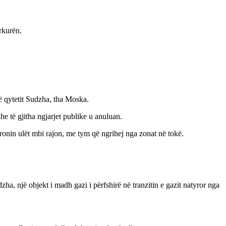
rkurën.
ë qytetit Sudzha, tha Moska.
he të gjitha ngjarjet publike u anuluan.
ronin ulët mbi rajon, me tym që ngrihej nga zonat në tokë.
, një objekt i madh gazi i përfshirë në tranzitin e gazit natyror nga