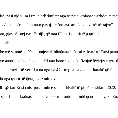
ë, pasi një sulm i rrallë ndërkufitar nga trupat ukrainase vazhdoi të më
ojshme “për të eliminuar pasojat e forcave armike që vijnë në rajon”.
r, gjashtë prej tyre fëmijë, që nga fillimi i sulmit të papritur.
qartë.
dhe më shumë se 20 automjete të blinduara luftarake, hynë në Rusi pran
e autoritetet lokale që u kërkuan banorëve të kufizojnë lëvizjet e tyre d
 internet – të verifikuara nga BBC – treguan avionë luftarakë që flutu
 nga qytete të tjera, tha Smirnov.
lla që kur Rusia nisi pushtimin e saj në shkallë të plotë në shkurt 2022.
ushtria ukrainase kishte vendosur kontrollin mbi qendrën e gazit Sudzha