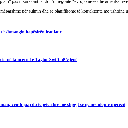
“plani” pas inkursionit, ai do t’u tregonte “evropianëve dhe amerikan
 mëparshme për sulmin dhe se planifikonte të kontaktonte me ushtrinë u
 të shmangin hapësirën iraniane
rist në koncertet e Taylor Swift në Vjenë
an, vendi juaj do të jetë i lirë më shpejt se që mendojnë njerëzit