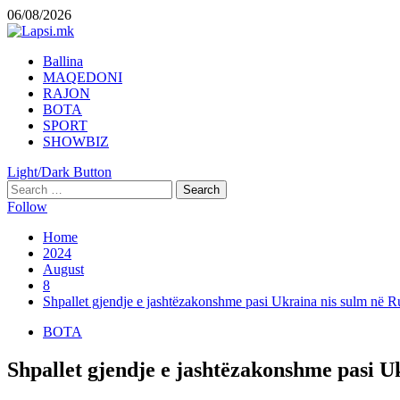
Skip
06/08/2026
to
content
Primary
Ballina
Menu
MAQEDONI
RAJON
BOTA
SPORT
SHOWBIZ
Light/Dark Button
Search
for:
Follow
Home
2024
August
8
Shpallet gjendje e jashtëzakonshme pasi Ukraina nis sulm në R
BOTA
Shpallet gjendje e jashtëzakonshme pasi U