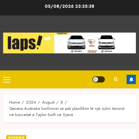
Skip
05/08/2026
23:35:39
to
content
Primary
Menu
Home
2024
August
8
Qeveria Austriake konfirmon se pati planifikim të një sulmi terrorist
në koncertet e Taylor Swift në Vjenë
SHOWBIZ