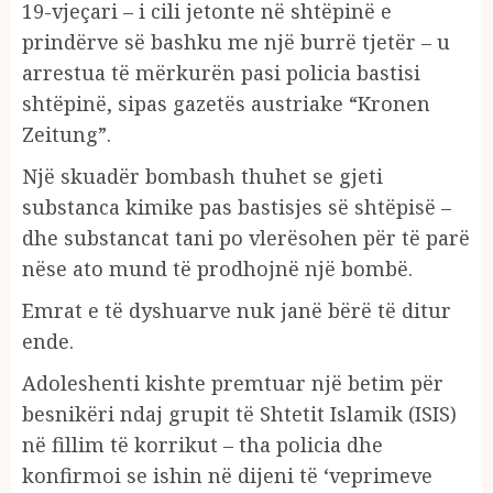
19-vjeçari – i cili jetonte në shtëpinë e
prindërve së bashku me një burrë tjetër – u
arrestua të mërkurën pasi policia bastisi
shtëpinë, sipas gazetës austriake “Kronen
Zeitung”.
Një skuadër bombash thuhet se gjeti
substanca kimike pas bastisjes së shtëpisë –
dhe substancat tani po vlerësohen për të parë
nëse ato mund të prodhojnë një bombë.
Emrat e të dyshuarve nuk janë bërë të ditur
ende.
Adoleshenti kishte premtuar një betim për
besnikëri ndaj grupit të Shtetit Islamik (ISIS)
në fillim të korrikut – tha policia dhe
konfirmoi se ishin në dijeni të ‘veprimeve