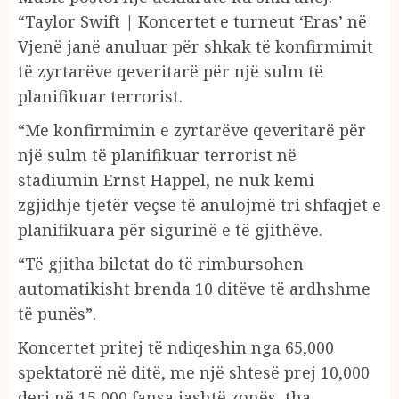
“Taylor Swift | Koncertet e turneut ‘Eras’ në
Vjenë janë anuluar për shkak të konfirmimit
të zyrtarëve qeveritarë për një sulm të
planifikuar terrorist.
“Me konfirmimin e zyrtarëve qeveritarë për
një sulm të planifikuar terrorist në
stadiumin Ernst Happel, ne nuk kemi
zgjidhje tjetër veçse të anulojmë tri shfaqjet e
planifikuara për sigurinë e të gjithëve.
“Të gjitha biletat do të rimbursohen
automatikisht brenda 10 ditëve të ardhshme
të punës”.
Koncertet pritej të ndiqeshin nga 65,000
spektatorë në ditë, me një shtesë prej 10,000
deri në 15,000 fansa jashtë zonës, tha