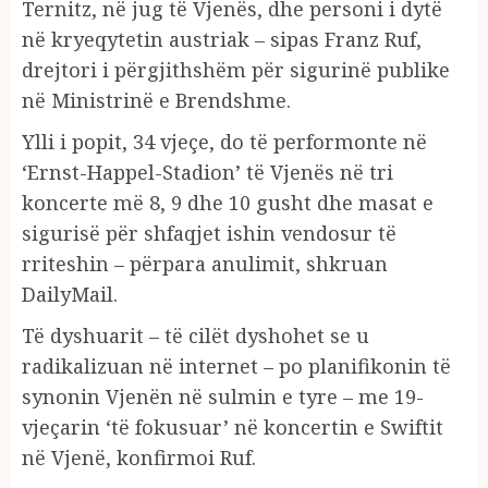
Ternitz, në jug të Vjenës, dhe personi i dytë
në kryeqytetin austriak – sipas Franz Ruf,
drejtori i përgjithshëm për sigurinë publike
në Ministrinë e Brendshme.
Ylli i popit, 34 vjeçe, do të performonte në
‘Ernst-Happel-Stadion’ të Vjenës në tri
koncerte më 8, 9 dhe 10 gusht dhe masat e
sigurisë për shfaqjet ishin vendosur të
rriteshin – përpara anulimit, shkruan
DailyMail.
Të dyshuarit – të cilët dyshohet se u
radikalizuan në internet – po planifikonin të
synonin Vjenën në sulmin e tyre – me 19-
vjeçarin ‘të fokusuar’ në koncertin e Swiftit
në Vjenë, konfirmoi Ruf.