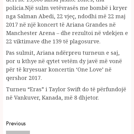
policia.Një sulm vetëvrasës me bombë i kryer
nga Salman Abedi, 22 vjeç, ndodhi më 22 maj
2017 në një koncert të Ariana Grandes në
Manchester Arena – dhe rezultoi në vdekjen e
22 viktimave dhe 139 të plagosurve.
Pas sulmit, Ariana ndërpreu turneun e saj,
por u kthye në qytet vetëm dy javë më vonë
për të kryesuar koncertin ‘One Love’ në
qershor 2017.
Turneu “Eras” i Taylor Swift do të përfundojë
në Vankuver, Kanada, më 8 dhjetor.
Continue
Previous