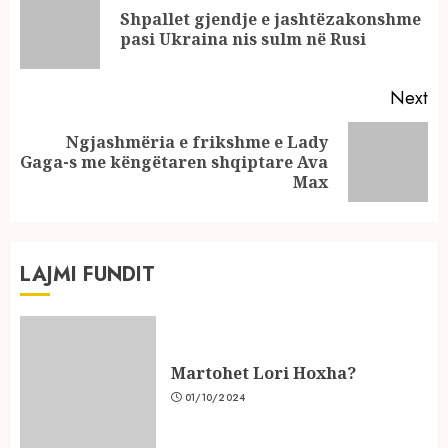
Reading
Shpallet gjendje e jashtëzakonshme
Pr
pasi Ukraina nis sulm në Rusi
po
Next
Ngjashmëria e frikshme e Lady
Next
Gaga-s me këngëtaren shqiptare Ava
post:
Max
LAJMI FUNDIT
Martohet Lori Hoxha?
01/10/2024