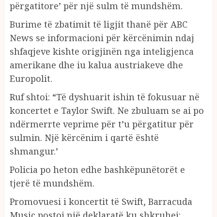
përgatitore’ për një sulm të mundshëm.
Burime të zbatimit të ligjit thanë për ABC
News se informacioni për kërcënimin ndaj
shfaqjeve kishte origjinën nga inteligjenca
amerikane dhe iu kalua austriakeve dhe
Europolit.
Ruf shtoi: “Të dyshuarit ishin të fokusuar në
koncertet e Taylor Swift. Ne zbuluam se ai po
ndërmerrte veprime për t’u përgatitur për
sulmin. Një kërcënim i qartë është
shmangur.’
Policia po heton edhe bashkëpunëtorët e
tjerë të mundshëm.
Promovuesi i koncertit të Swift, Barracuda
Music postoi një deklaratë ku shkruhej: