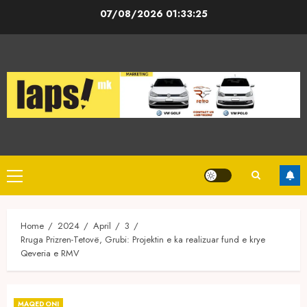
Skip
07/08/2026
01:33:25
to
content
Primary
Menu
Home
2024
April
3
Rruga Prizren-Tetovë, Grubi: Projektin e ka realizuar fund e krye
Qeveria e RMV
MAQEDONI