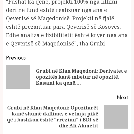
“Fushat ka qenë, projekti 100% nga fillimi
deri në fund është realizuar nga ana e
Qeverisë së Maqedonisë. Projekti në fjalë
është prezantuar para Qeverisë së Kosovës.
Edhe analiza e fizibilitetit është kryer nga ana
e Qeverisë së Maqedonisë”, tha Grubi
Continue
Previous
Reading
Grubi në Klan Maqedoni: Derivatet e
Pr
opozitës kanë mbetur në opozitë,
po
Kasami ka qenë….
Next
Grubi në Klan Maqedoni: Opozitarët
kanë shumë dallime, e vetmja pikë
Next
që i bashkon është “rrëzimi” i BDI-së
post:
dhe Ali Ahmetit