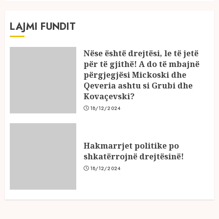
LAJMI FUNDIT
Nëse është drejtësi, le të jetë
për të gjithë! A do të mbajnë
përgjegjësi Mickoski dhe
Qeveria ashtu si Grubi dhe
Kovaçevski?
18/12/2024
Hakmarrjet politike po
shkatërrojnë drejtësinë!
18/12/2024