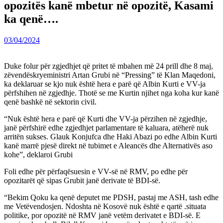
opozitës kanë mbetur në opozitë, Kasami
ka qenë….
03/04/2024
Duke folur për zgjedhjet që pritet të mbahen më 24 prill dhe 8 maj,
zëvendëskryeministri Artan Grubi në “Pressing” të Klan Maqedoni,
ka deklaruar se kjo nuk është hera e parë që Albin Kurti e VV-ja
përfshihen në zgjedhje. Thotë se me Kurtin njihet nga koha kur kanë
qenë bashkë në sektorin civil.
“Nuk është hera e parë që Kurti dhe VV-ja përzihen në zgjedhje,
janë përfshirë edhe zgjedhjet parlamentare të kaluara, atëherë nuk
arritën sukses. Glauk Konjufca dhe Haki Abazi po edhe Albin Kurti
kanë marrë pjesë direkt në tubimet e Aleancës dhe Alternativës aso
kohe”, deklaroi Grubi
Foli edhe për përfaqësuesin e VV-së në RMV, po edhe për
opozitarët që sipas Grubit janë derivate të BDI-së.
“Bekim Qoku ka qenë deputet me PDSH, pastaj me ASH, tash edhe
me Vetëvendosjen. Ndoshta në Kosovë nuk është e qartë .situata
politike, por opozitë në RMV janë vetëm derivatet e BDI-së. E