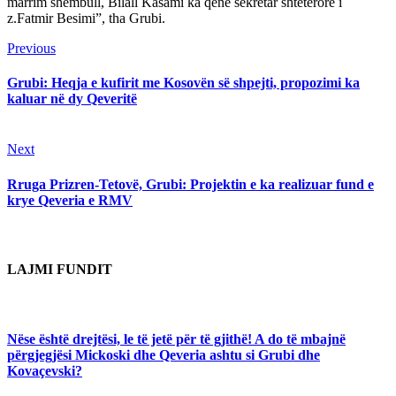
marrim shembull, Bilall Kasami ka qenë sekretar shtetërorë i
z.Fatmir Besimi”, tha Grubi.
Continue
Previous
Previous
post:
Reading
Grubi: Heqja e kufirit me Kosovën së shpejti, propozimi ka
kaluar në dy Qeveritë
Next
Next
post:
Rruga Prizren-Tetovë, Grubi: Projektin e ka realizuar fund e
krye Qeveria e RMV
LAJMI FUNDIT
Nëse është drejtësi, le të jetë për të gjithë! A do të mbajnë
përgjegjësi Mickoski dhe Qeveria ashtu si Grubi dhe
Kovaçevski?