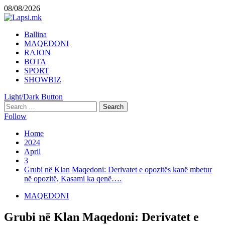
Skip
08/08/2026
to
content
Primary
Ballina
Menu
MAQEDONI
RAJON
BOTA
SPORT
SHOWBIZ
Light/Dark Button
Search
for:
Follow
Home
2024
April
3
Grubi në Klan Maqedoni: Derivatet e opozitës kanë mbetur
në opozitë, Kasami ka qenë….
MAQEDONI
Grubi në Klan Maqedoni: Derivatet e