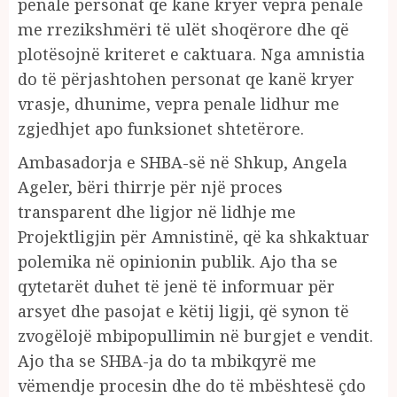
penale personat që kanë kryer vepra penale
me rrezikshmëri të ulët shoqërore dhe që
plotësojnë kriteret e caktuara. Nga amnistia
do të përjashtohen personat qe kanë kryer
vrasje, dhunime, vepra penale lidhur me
zgjedhjet apo funksionet shtetërore.
Ambasadorja e SHBA-së në Shkup, Angela
Ageler, bëri thirrje për një proces
transparent dhe ligjor në lidhje me
Projektligjin për Amnistinë, që ka shkaktuar
polemika në opinionin publik. Ajo tha se
qytetarët duhet të jenë të informuar për
arsyet dhe pasojat e këtij ligji, që synon të
zvogëlojë mbipopullimin në burgjet e vendit.
Ajo tha se SHBA-ja do ta mbikqyrë me
vëmendje procesin dhe do të mbështesë çdo