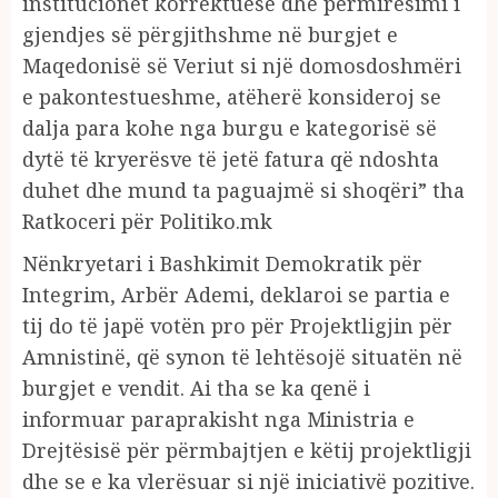
institucionet korrektuese dhe përmirësimi i
gjendjes së përgjithshme në burgjet e
Maqedonisë së Veriut si një domosdoshmëri
e pakontestueshme, atëherë konsideroj se
dalja para kohe nga burgu e kategorisë së
dytë të kryerësve të jetë fatura që ndoshta
duhet dhe mund ta paguajmë si shoqëri” tha
Ratkoceri për Politiko.mk
Nënkryetari i Bashkimit Demokratik për
Integrim, Arbër Ademi, deklaroi se partia e
tij do të japë votën pro për Projektligjin për
Amnistinë, që synon të lehtësojë situatën në
burgjet e vendit. Ai tha se ka qenë i
informuar paraprakisht nga Ministria e
Drejtësisë për përmbajtjen e këtij projektligji
dhe se e ka vlerësuar si një iniciativë pozitive.