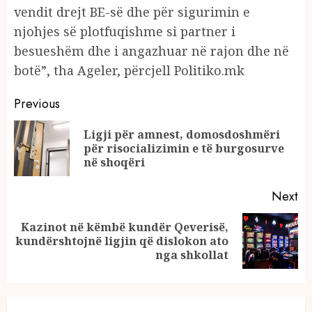
vendit drejt BE-së dhe për sigurimin e
njohjes së plotfuqishme si partner i
besueshëm dhe i angazhuar në rajon dhe në
botë”, tha Ageler, përcjell Politiko.mk
Continue
Previous
Reading
Ligji për amnest, domosdoshmëri
Pr
për risocializimin e të burgosurve
po
në shoqëri
Next
Kazinot në këmbë kundër Qeverisë,
Next
kundërshtojnë ligjin që dislokon ato
post:
nga shkollat