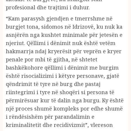
profesional dhe trajtimi i duhur.
“Kam parasysh gjendjen e tmerrshme në
burgjet tona, sidomos në Idrizovë, ku nuk ka
asnjërën nga kushtet minimale për jetesën e
njeriut. Qëllimi i dënimit nuk është vetëm
hakmarrja ndaj kryerësit për veprën e kryer
penale por mbi të gjitha, në shtetet
bashkëkohore qëllimi i dënimit me burgim
është risocializimi i këtyre personave, gjatë
qëndrimit të tyre në burg dhe pastaj
riintegrimi i tyre në shoqëri si persona të
përmirësuar kur të dalin nga burgu. Ky është
një proces shumë kompleks por edhe shumë
i rëndësishëm për parandalimin e
kriminalitetit dhe recidivizmit”, vlereson