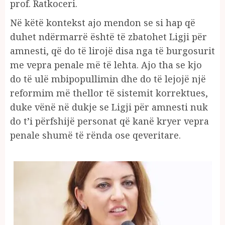
prof. Ratkoceri.
Në këtë kontekst ajo mendon se si hap që
duhet ndërmarrë është të zbatohet Ligji për
amnesti, që do të lirojë disa nga të burgosurit
me vepra penale më të lehta. Ajo tha se kjo
do të ulë mbipopullimin dhe do të lejojë një
reformim më thellor të sistemit korrektues,
duke vënë në dukje se Ligji për amnesti nuk
do t’i përfshijë personat që kanë kryer vepra
penale shumë të rënda ose qeveritare.