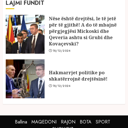
LAJMI FUNDIT
Nëse është drejtësi, le të jetë
për të gjithë! A do të mbajnë
përgjegjësi Mickoski dhe
Qeveria ashtu si Grubi dhe
Kovaçevski?
18/12/2024
Hakmarrjet politike po
shkatërrojnë drejtësinë!
18/12/2024
Ballina
MAQEDONI
RAJON
BOTA
SPORT