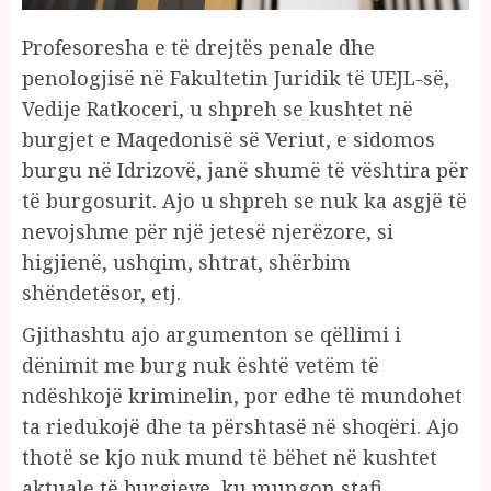
Profesoresha e të drejtës penale dhe
penologjisë në Fakultetin Juridik të UEJL-së,
Vedije Ratkoceri, u shpreh se kushtet në
burgjet e Maqedonisë së Veriut, e sidomos
burgu në Idrizovë, janë shumë të vështira për
të burgosurit. Ajo u shpreh se nuk ka asgjë të
nevojshme për një jetesë njerëzore, si
higjienë, ushqim, shtrat, shërbim
shëndetësor, etj.
Gjithashtu ajo argumenton se qëllimi i
dënimit me burg nuk është vetëm të
ndëshkojë kriminelin, por edhe të mundohet
ta riedukojë dhe ta përshtasë në shoqëri. Ajo
thotë se kjo nuk mund të bëhet në kushtet
aktuale të burgjeve, ku mungon stafi