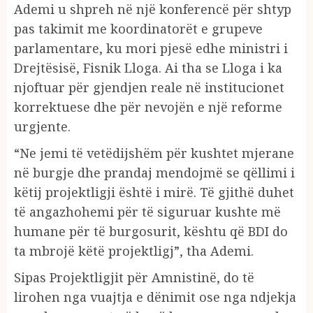
Ademi u shpreh në një konferencë për shtyp
pas takimit me koordinatorët e grupeve
parlamentare, ku mori pjesë edhe ministri i
Drejtësisë, Fisnik Lloga. Ai tha se Lloga i ka
njoftuar për gjendjen reale në institucionet
korrektuese dhe për nevojën e një reforme
urgjente.
“Ne jemi të vetëdijshëm për kushtet mjerane
në burgje dhe prandaj mendojmë se qëllimi i
këtij projektligji është i mirë. Të gjithë duhet
të angazhohemi për të siguruar kushte më
humane për të burgosurit, kështu që BDI do
ta mbrojë këtë projektligj”, tha Ademi.
Sipas Projektligjit për Amnistinë, do të
lirohen nga vuajtja e dënimit ose nga ndjekja