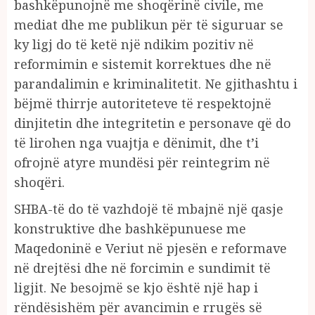
bashkëpunojnë me shoqërinë civile, me
mediat dhe me publikun për të siguruar se
ky ligj do të ketë një ndikim pozitiv në
reformimin e sistemit korrektues dhe në
parandalimin e kriminalitetit. Ne gjithashtu i
bëjmë thirrje autoriteteve të respektojnë
dinjitetin dhe integritetin e personave që do
të lirohen nga vuajtja e dënimit, dhe t’i
ofrojnë atyre mundësi për reintegrim në
shoqëri.
SHBA-të do të vazhdojë të mbajnë një qasje
konstruktive dhe bashkëpunuese me
Maqedoninë e Veriut në pjesën e reformave
në drejtësi dhe në forcimin e sundimit të
ligjit. Ne besojmë se kjo është një hap i
rëndësishëm për avancimin e rrugës së