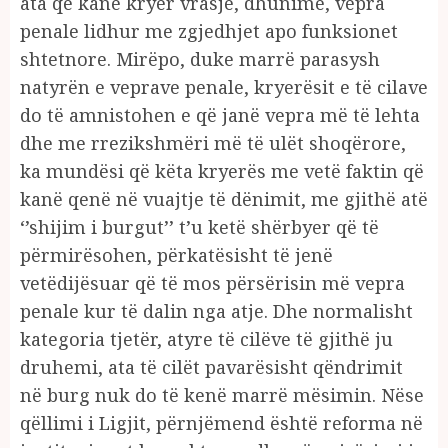
ata që kanë kryer vrasje, dhunime, vepra
penale lidhur me zgjedhjet apo funksionet
shtetnore. Mirëpo, duke marrë parasysh
natyrën e veprave penale, kryerësit e të cilave
do të amnistohen e që janë vepra më të lehta
dhe me rrezikshmëri më të ulët shoqërore,
ka mundësi që këta kryerës me vetë faktin që
kanë qenë në vuajtje të dënimit, me gjithë atë
‘’shijim i burgut’’ t’u ketë shërbyer që të
përmirësohen, përkatësisht të jenë
vetëdijësuar që të mos përsërisin më vepra
penale kur të dalin nga atje. Dhe normalisht
kategoria tjetër, atyre të cilëve të gjithë ju
druhemi, ata të cilët pavarësisht qëndrimit
në burg nuk do të kenë marrë mësimin. Nëse
qëllimi i Ligjit, përnjëmend është reforma në