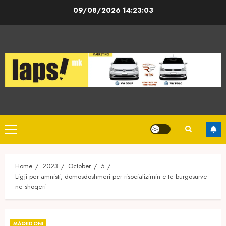
Skip
09/08/2026
14:23:04
to
content
Primary
Menu
Home
2023
October
5
Ligji për amnisti, domosdoshmëri për risocializimin e të burgosurve
në shoqëri
MAQEDONI