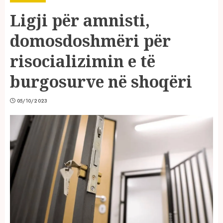
Ligji për amnisti,
domosdoshmëri për
risocializimin e të
burgosurve në shoqëri
05/10/2023