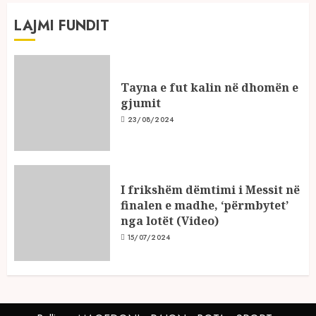
LAJMI FUNDIT
Tayna e fut kalin në dhomën e
gjumit
23/08/2024
I frikshëm dëmtimi i Messit në
finalen e madhe, ‘përmbytet’
nga lotët (Video)
15/07/2024