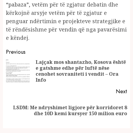
“pabaza”, vetëm për të zgjatur debatin dhe
kërkojnë arsyje vetëm për të zgjatur e
penguar ndërtimin e projekteve strategjike e
të rëndësishme për vendin që nga pavarësimi
e këndej.
Continue
Previous
Reading
Lajçak mos shantazho, Kosova është
e gatshme edhe për luftë nëse
Pr
cenohet sovraniteti i vendit – Ora
po
Info
Next
LSDM: Me ndryshimet ligjore për korridoret 8
Next
dhe 10D kemi kursyer 150 milion euro
post: