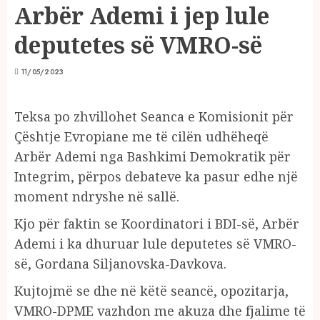
Arbër Ademi i jep lule
deputetes së VMRO-së
11/05/2023
Teksa po zhvillohet Seanca e Komisionit për
Çështje Evropiane me të cilën udhëheqë
Arbër Ademi nga Bashkimi Demokratik për
Integrim, përpos debateve ka pasur edhe një
moment ndryshe në sallë.
Kjo për faktin se Koordinatori i BDI-së, Arbër
Ademi i ka dhuruar lule deputetes së VMRO-
së, Gordana Siljanovska-Davkova.
Kujtojmë se dhe në këtë seancë, opozitarja,
VMRO-DPME vazhdon me akuza dhe fjalime të