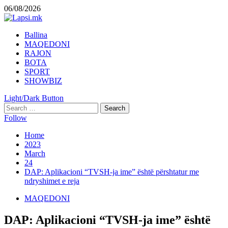
Skip
06/08/2026
to
content
Primary
Ballina
Menu
MAQEDONI
RAJON
BOTA
SPORT
SHOWBIZ
Light/Dark Button
Search
for:
Follow
Home
2023
March
24
DAP: Aplikacioni “TVSH-ja ime” është përshtatur me
ndryshimet e reja
MAQEDONI
DAP: Aplikacioni “TVSH-ja ime” është