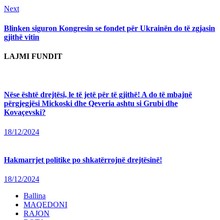
Next
Next
post:
Blinken siguron Kongresin se fondet për Ukrainën do të zgjasin
gjithë vitin
LAJMI FUNDIT
Nëse është drejtësi, le të jetë për të gjithë! A do të mbajnë
përgjegjësi Mickoski dhe Qeveria ashtu si Grubi dhe
Kovaçevski?
18/12/2024
Hakmarrjet politike po shkatërrojnë drejtësinë!
18/12/2024
Ballina
MAQEDONI
RAJON