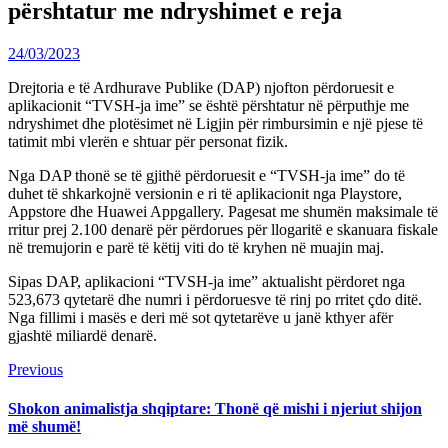
përshtatur me ndryshimet e reja
24/03/2023
Drejtoria e të Ardhurave Publike (DAP) njofton përdoruesit e
aplikacionit “TVSH-ja ime” se është përshtatur në përputhje me
ndryshimet dhe plotësimet në Ligjin për rimbursimin e një pjese të
tatimit mbi vlerën e shtuar për personat fizik.
Nga DAP thonë se të gjithë përdoruesit e “TVSH-ja ime” do të
duhet të shkarkojnë versionin e ri të aplikacionit nga Playstore,
Appstore dhe Huawei Appgallery. Pagesat me shumën maksimale të
rritur prej 2.100 denarë për përdorues për llogaritë e skanuara fiskale
në tremujorin e parë të këtij viti do të kryhen në muajin maj.
Sipas DAP, aplikacioni “TVSH-ja ime” aktualisht përdoret nga
523,673 qytetarë dhe numri i përdoruesve të rinj po rritet çdo ditë.
Nga fillimi i masës e deri më sot qytetarëve u janë kthyer afër
gjashtë miliardë denarë.
Continue
Previous
Previous
post:
Reading
Shokon animalistja shqiptare: Thonë që mishi i njeriut shijon
më shumë!