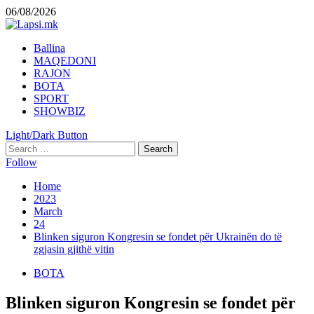
Skip
06/08/2026
to
content
Primary
Ballina
Menu
MAQEDONI
RAJON
BOTA
SPORT
SHOWBIZ
Light/Dark Button
Search
for:
Follow
Home
2023
March
24
Blinken siguron Kongresin se fondet për Ukrainën do të
zgjasin gjithë vitin
BOTA
Blinken siguron Kongresin se fondet për