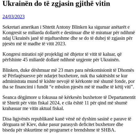
Ukrainën do të zgjasin gjithë vitin
24/03/2023
Sekretari amerikan i Shtetit Antony Blinken ka siguruar anëtarët e
Kongresit se miliarda dollarët e destinuar dhe të miratuar për ndihmë
ndaj Ukrainës janë të mjaftueshme dhe se do të duhej të zgjasin për
pjesën më të madhe të vitit 2023.
Kongresi miratioi një projekligj në dhjetor të vitit të kaluar, që
përfshinte 45 miliardë dollarë ndihmë urgjente për Ukrainën.
Blinken, duke dëshmuar më 23 mars para nënkomisionit të Dhomës
së Përfaqësuesve për ndarjet buxhetore, nuk tha saktësisht se kur
administrata mund të kishte nevojë të kërkonte më shumë fonde, por
tha se financimi i fundit “e mbulon pjesën më të madhe të këtij viti”.
Seanca dëgjimore u fokusua në kërkesën buxhetore të Departamentit
të Shtetit për vitin fiskal 2024, e cila është 11 për qind më shumë
krahasuar me vitin aktual fiskal.
Disa ligjvënës republikanë kanë vënë në dyshim sasinë e parave të
dërguara në Kiev, duke pasur parasysh deficitet buxhetore dhe
biseda për shkurtime në programet e brendshme të SHBA.