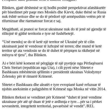
Blinken, gjatë dëshmisë se tij hodhi poshtë perspektivat afatshkurtër
për bisedimet për paqe mes Moskës dhe Kievit, duke thënë se Rusia
nuk është serioze dhe se do të përdorë një armëpushim vetëm për të
rifurnizuar dhe riarmatosur forcat e saj.
Megjithatë, ai pranoi se forcat ukrainase nuk do të jenë në gjendje të
rifitojnë të gjithë territorin e tyre në fushëbetejë.
“Unë mendoj se do të ketë një territor në Ukrainë për të cilin
ukrainasit janë të vendosur të luftojnë në terren; dhe mund të ketë
territor që ata vendosin se do të duhet të përpiqen ta rikthejnë në
mënyra të tjera”, tha Blinken.
Ai e bëri këtë koment në përgjigje të një pyetjeje nga Përfaqësuesi
Chris Steëart (republican nga Uta), i cili pyeti nëse Shtetet e
Bashkuara mbështesin qëllimin e presidentit ukrainas Volodymyr
Zelensky për të rimarrë Krimenë.
Shtetet e Bashkuara dhe aleatët e tyre evropianë kanë refuzuar të
njohin aneksimin e paligjshëm të Krimesë nga Moska në vitin 2014.
Blinken theksoi se vendimet për Krimenë “duhet të jenë vendime
ukrainase për atë që duan të jetë e ardhmja e tyre…për sa i përket
sovranitetit, integritetit territorial, pavarësisë së vendit”./REL