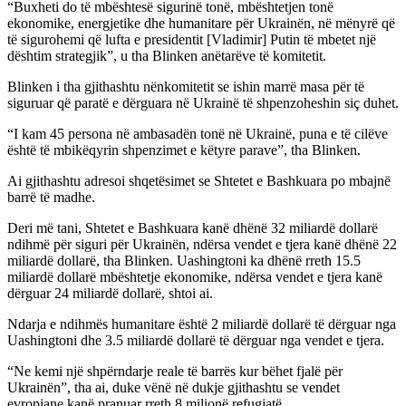
“Buxheti do të mbështesë sigurinë tonë, mbështetjen tonë
ekonomike, energjetike dhe humanitare për Ukrainën, në mënyrë që
të sigurohemi që lufta e presidentit [Vladimir] Putin të mbetet një
dështim strategjik”, u tha Blinken anëtarëve të komitetit.
Blinken i tha gjithashtu nënkomitetit se ishin marrë masa për të
siguruar që paratë e dërguara në Ukrainë të shpenzoheshin siç duhet.
“I kam 45 persona në ambasadën tonë në Ukrainë, puna e të cilëve
është të mbikëqyrin shpenzimet e këtyre parave”, tha Blinken.
Ai gjithashtu adresoi shqetësimet se Shtetet e Bashkuara po mbajnë
barrë të madhe.
Deri më tani, Shtetet e Bashkuara kanë dhënë 32 miliardë dollarë
ndihmë për siguri për Ukrainën, ndërsa vendet e tjera kanë dhënë 22
miliardë dollarë, tha Blinken. Uashingtoni ka dhënë rreth 15.5
miliardë dollarë mbështetje ekonomike, ndërsa vendet e tjera kanë
dërguar 24 miliardë dollarë, shtoi ai.
Ndarja e ndihmës humanitare është 2 miliardë dollarë të dërguar nga
Uashingtoni dhe 3.5 miliardë dollarë të dërguar nga vendet e tjera.
“Ne kemi një shpërndarje reale të barrës kur bëhet fjalë për
Ukrainën”, tha ai, duke vënë në dukje gjithashtu se vendet
evropiane kanë pranuar rreth 8 milionë refugjatë.