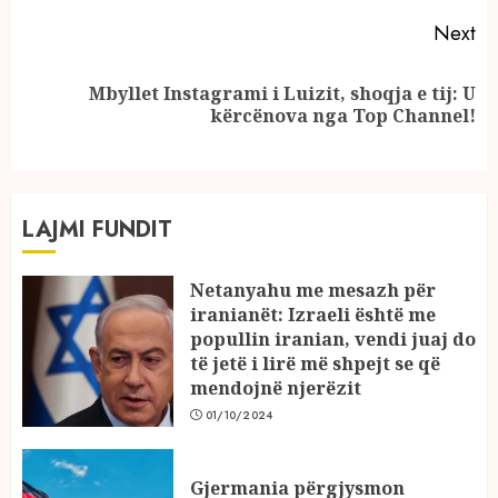
Next
Mbyllet Instagrami i Luizit, shoqja e tij: U
Next
kërcënova nga Top Channel!
post:
LAJMI FUNDIT
Netanyahu me mesazh për
iranianët: Izraeli është me
popullin iranian, vendi juaj do
të jetë i lirë më shpejt se që
mendojnë njerëzit
01/10/2024
Gjermania përgjysmon