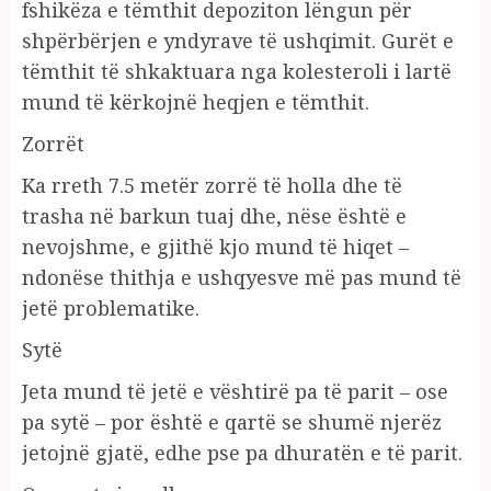
fshikëza e tëmthit depoziton lëngun për
shpërbërjen e yndyrave të ushqimit. Gurët e
tëmthit të shkaktuara nga kolesteroli i lartë
mund të kërkojnë heqjen e tëmthit.
Zorrët
Ka rreth 7.5 metër zorrë të holla dhe të
trasha në barkun tuaj dhe, nëse është e
nevojshme, e gjithë kjo mund të hiqet –
ndonëse thithja e ushqyesve më pas mund të
jetë problematike.
Sytë
Jeta mund të jetë e vështirë pa të parit – ose
pa sytë – por është e qartë se shumë njerëz
jetojnë gjatë, edhe pse pa dhuratën e të parit.