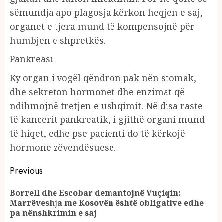
sëmundja apo plagosja kërkon heqjen e saj,
organet e tjera mund të kompensojnë për
humbjen e shpretkës.
Pankreasi
Ky organ i vogël qëndron pak nën stomak,
dhe sekreton hormonet dhe enzimat që
ndihmojnë tretjen e ushqimit. Në disa raste
të kancerit pankreatik, i gjithë organi mund
të hiqet, edhe pse pacienti do të kërkojë
hormone zëvendësuese.
Continue
Previous
Reading
Borrell dhe Escobar demantojnë Vuçiqin:
Pr
Marrëveshja me Kosovën është obligative edhe
po
pa nënshkrimin e saj