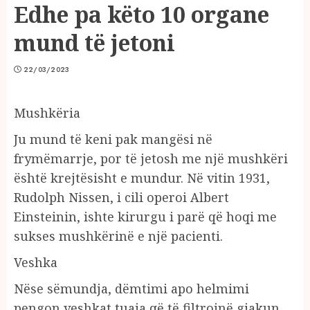
Edhe pa këto 10 organe
mund të jetoni
22/03/2023
Mushkëria
Ju mund të keni pak mangësi në
frymëmarrje, por të jetosh me një mushkëri
është krejtësisht e mundur. Në vitin 1931,
Rudolph Nissen, i cili operoi Albert
Einsteinin, ishte kirurgu i parë që hoqi me
sukses mushkërinë e një pacienti.
Veshka
Nëse sëmundja, dëmtimi apo helmimi
pengon veshkat tuaja që të filtrojnë gjakun,