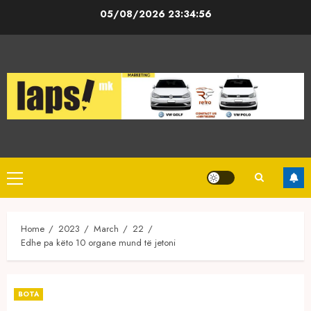
Skip
05/08/2026
23:34:57
to
content
Primary
Menu
Home
2023
March
22
Edhe pa këto 10 organe mund të jetoni
BOTA