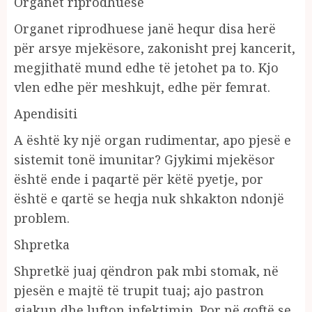
Organet riprodhuese
Organet riprodhuese janë hequr disa herë
për arsye mjekësore, zakonisht prej kancerit,
megjithatë mund edhe të jetohet pa to. Kjo
vlen edhe për meshkujt, edhe për femrat.
Apendisiti
A është ky një organ rudimentar, apo pjesë e
sistemit tonë imunitar? Gjykimi mjekësor
është ende i paqartë për këtë pyetje, por
është e qartë se heqja nuk shkakton ndonjë
problem.
Shpretka
Shpretkë juaj qëndron pak mbi stomak, në
pjesën e majtë të trupit tuaj; ajo pastron
gjakun dhe lufton infektimin. Por në qoftë se