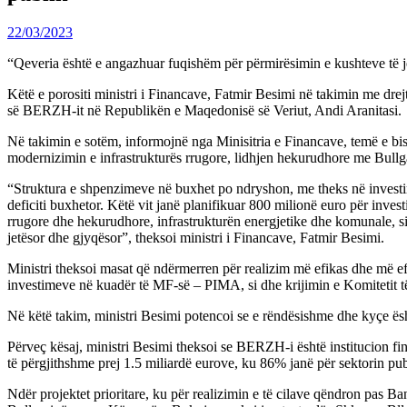
22/03/2023
“Qeveria është e angazhuar fuqishëm për përmirësimin e kushteve të jete
Këtë e porositi ministri i Financave, Fatmir Besimi në takimin me d
së BERZH-it në Republikën e Maqedonisë së Veriut, Andi Aranitasi.
Në takimin e sotëm, informojnë nga Minisitria e Financave, temë e bis
modernizimin e infrastrukturës rrugore, lidhjen hekurudhore me Bullgar
“Struktura e shpenzimeve në buxhet po ndryshon, me theks në investimet 
deficiti buxhetor. Këtë vit janë planifikuar 800 milionë euro për invest
rrugore dhe hekurudhore, infrastrukturën energjetike dhe komunale, si 
jetësor dhe gjyqësor”, theksoi ministri i Financave, Fatmir Besimi.
Ministri theksoi masat që ndërmerren për realizim më efikas dhe më ef
investimeve në kuadër të MF-së – PIMA, si dhe krijimin e Komitetit të r
Në këtë takim, ministri Besimi potencoi se e rëndësishme dhe kyçe është
Përveç kësaj, ministri Besimi theksoi se BERZH-i është institucion fin
të përgjithshme prej 1.5 miliardë eurove, ku 86% janë për sektorin pub
Ndër projektet prioritare, ku për realizimin e të cilave qëndron pas B