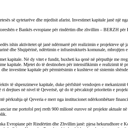
sës së qytetarëve dhe mjedisit afarist. Investimet kapitale janë një nga
rejtoreshën e Bankës evropiane për rindërtim dhe zhvillim – BERZH për
edës ishin aktivitetet që janë ndërmarrë për realizimin e projekteve që
inë dhe Shqipërinë, ndërtimin e infrastrukturës komunale, mbrojtjen e m
kapitale. Në dy vitet e fundit, buxheti ka qenë në përputhje me rregulli
ime kapitale. Mjetet do të destinohen për intensifikimin e realizimit të p
dhe investime kapitale për përmirësimin e kushteve në sistemin shëndetës
ektiv të shpenzimeve kapitale, duke përfshirë vendosjen e mekanizmit C
i drejtues në nivel të Qeverisë, që do të përcaktojë prioritetin e projek
 përkrahja që Qeveria e merr nga institucionet ndërkombëtare financiare 
anciar me portofol prej rreth 900 milionë eurove në projekte aktuale në
lik.
anka Evropiane për Rindërtim dhe Zhvillim janë: pjesa hekurudhore e Kor