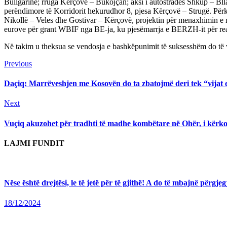
Bullgarinë; rruga Kërçovë – Bukojçan; aksi i autostradës Shkup – Bllac
perëndimore të Korridorit hekurudhor 8, pjesa Kërçovë – Strugë. Përkr
Nikollë – Veles dhe Gostivar – Kërçovë, projektin për menaxhimin e mbe
eurove për grant WBIF nga BE-ja, ku pjesëmarrja e BERZH-it për realiz
Në takim u theksua se vendosja e bashkëpunimit të suksesshëm do të vi
Continue
Previous
Previous
post:
Reading
Daçiq: Marrëveshjen me Kosovën do ta zbatojmë deri tek “vijat 
Next
Next
post:
Vuçiq akuzohet për tradhti të madhe kombëtare në Ohër, i kërk
LAJMI FUNDIT
Nëse është drejtësi, le të jetë për të gjithë! A do të mbajnë përg
18/12/2024