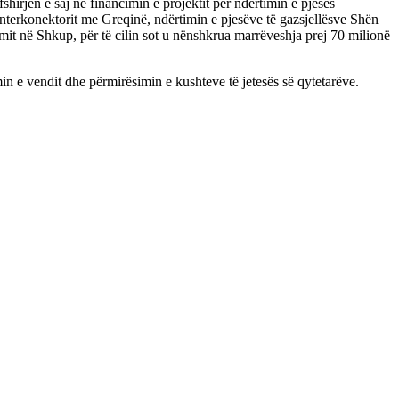
hirjen e saj në financimin e projektit për ndërtimin e pjesës
interkonektorit me Greqinë, ndërtimin e pjesëve të gazsjellësve Shën
imit në Shkup, për të cilin sot u nënshkrua marrëveshja prej 70 milionë
n e vendit dhe përmirësimin e kushteve të jetesës së qytetarëve.