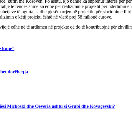
ë, kufiri me Kosovën. Po ashtu, kjo bankë ka shprehur interes për përfs
ahje të rëndësishme ka edhe për realizimin e projektit për ndërtimin e 
tjeve të ngurta, si dhe pjesëmarrjen në projektin për stacionin e filtr
imin e këtij projekti është në vlerë prej 58 milionë eurove.
jojë edhe në të ardhmen në projekte që do të kontribuojnë për zhvillimi
e kuqe”
ohet dorëheqja
jegjësi Mickoski dhe Qeveria ashtu si Grubi dhe Kovaçevski?