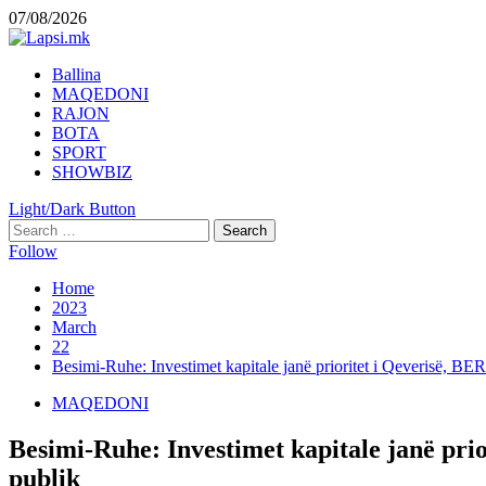
Skip
07/08/2026
to
content
Primary
Ballina
Menu
MAQEDONI
RAJON
BOTA
SPORT
SHOWBIZ
Light/Dark Button
Search
for:
Follow
Home
2023
March
22
Besimi-Ruhe: Investimet kapitale janë prioritet i Qeverisë, BER
MAQEDONI
Besimi-Ruhe: Investimet kapitale janë pri
publik