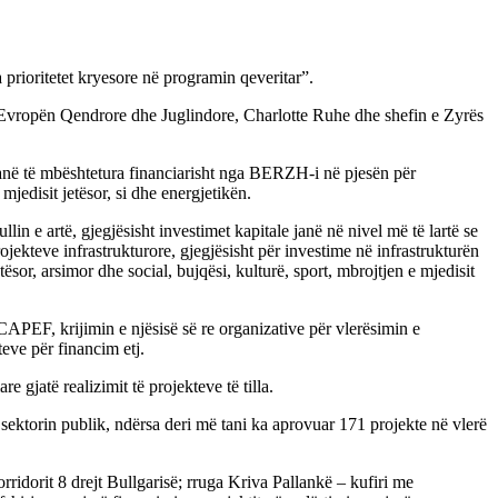
 prioritetet kryesore në programin qeveritar”.
 Evropën Qendrore dhe Juglindore, Charlotte Ruhe dhe shefin e Zyrës
 janë të mbështetura financiarisht nga BERZH-i në pjesën për
jedisit jetësor, si dhe energjetikën.
n e artë, gjegjësisht investimet kapitale janë në nivel më të lartë se
rojekteve infrastrukturore, gjegjësisht për investime në infrastrukturën
or, arsimor dhe social, bujqësi, kulturë, sport, mbrojtjen e mjedisit
APEF, krijimin e njësisë së re organizative për vlerësimin e
teve për financim etj.
gjatë realizimit të projekteve të tilla.
 sektorin publik, ndërsa deri më tani ka aprovuar 171 projekte në vlerë
ridorit 8 drejt Bullgarisë; rruga Kriva Pallankë – kufiri me