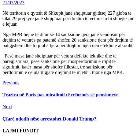
21/03/2023
Në territorin e qytetit të Shkupit janë shqiptuar gjithsej 227 gjoba të
cilat 79 prej tyre janë shqiptuar për drejtim të veturës mbi shpejtësinë
e lejuar.
Nga MPB bëjnë të ditur se 14 sanksione tjera janë vendosur për
drejtim të veturës pa patentë shofer, 20 sanksione tjera për drejtim të
paligjshëm dhe tri gjoba tjera për drejtim mjeti nën efektin e alkoolit.
“Pesë masa janë shqiptuar për vetura defekte teknike dhe të
paregjistruara, pesë sanksione për mospërdorimin e rripit të
sigurimit, katër masa për shofer fillestar, tre sanksione për
përdorimin e celularit gjatë drejtimit të mjetit”, thonë nga MPB.
Continue
Previous
Previous
post:
Reading
Trazira në Paris pas miratimit të reformës së pensioneve
Next
Next
post:
Çfarë ndodh nëse arrestohet Donald Trump?
LAJMI FUNDIT