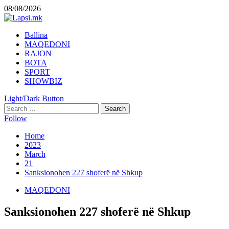
Skip
08/08/2026
to
content
Primary
Ballina
Menu
MAQEDONI
RAJON
BOTA
SPORT
SHOWBIZ
Light/Dark Button
Search
for:
Follow
Home
2023
March
21
Sanksionohen 227 shoferë në Shkup
MAQEDONI
Sanksionohen 227 shoferë në Shkup